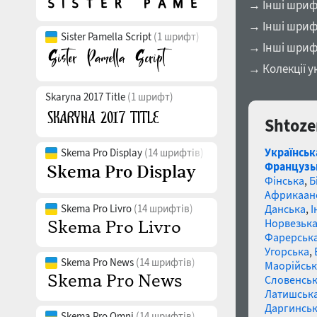
→ Інші шрифт
→ Інші шрифт
Sister Pamella Script
(1 шрифт)
→ Інші шриф
→ Колекції у
Skaryna 2017 Title
(1 шрифт)
Shtoze
Українськ
Skema Pro Display
(14 шрифтів)
Французь
Фінська
,
Б
Африкаан
Skema Pro Livro
(14 шрифтів)
Данська
,
І
Норвезьк
Фарерськ
Угорська
,
Skema Pro News
(14 шрифтів)
Маорійські
Словенсь
Латишськ
Даргинськ
Skema Pro Omni
(14 шрифтів)