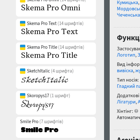
Кумицька
Мордовсь
Чеченська
Skema Pro Text
(14 шрифтів)
Функці
Skema Pro Title
(14 шрифтів)
Застосуван
Логотип
,
Вид інфор
вивіска
,
ж
SketchItalic
(4 шрифта)
Тип носія:
Гладкий п
Додаткові
Skoropys17
(1 шрифт)
Лігатури
,
Хінтінг:
Автоматич
Smile Pro
(7 шрифтів)