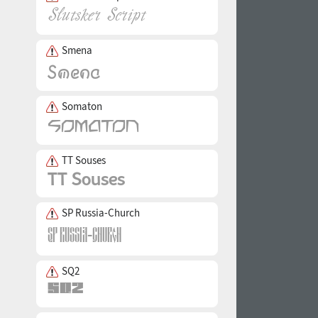
Smena
Somaton
TT Souses
SP Russia-Church
SQ2