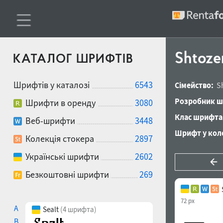
Shtoze
КАТАЛОГ ШРИФТІВ
Шрифтів у каталозі
6543
Сімейство:
S
Розробник ш
Шрифти в оренду
3080
Клас шрифта
Веб-шрифти
3448
Шрифт у коле
Колекція стокера
2897
Українські шрифти
2602
Безкоштовні шрифти
269
72 px
A
Sealt
(4 шрифта)
B