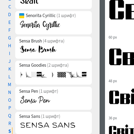
C
D
Senorita Cyrillic
(1 шрифт)
E
F
G
60 px
Sensa Brush
(4 шрифта)
H
I
J
Sensa Goodies
(2 шрифта)
K
L
48 px
M
Sensa Pen
(1 шрифт)
N
O
P
Q
Sensa Sans
(1 шрифт)
36 px
R
S