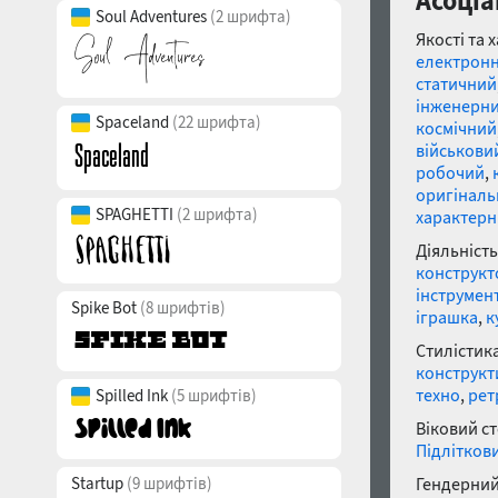
Асоціа
Soul Adventures
(2 шрифта)
Якості та 
електрон
статичний
інженерн
Spaceland
(22 шрифта)
космічний
військови
робочий
,
оригінал
SPAGHETTI
(2 шрифта)
характер
Діяльність
конструкт
інструмен
Spike Bot
(8 шрифтів)
іграшка
,
к
Стилістика
конструкт
техно
,
рет
Spilled Ink
(5 шрифтів)
Віковий с
Підлітков
Startup
(9 шрифтів)
Гендерний