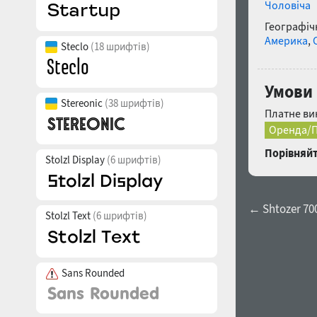
Чоловіча
Географічн
Америка
,
Steclo
(18 шрифтів)
Умови 
Stereonic
(38 шрифтів)
Платне ви
Оренда/П
Порівняйт
Stolzl Display
(6 шрифтів)
← Shtozer 70
Stolzl Text
(6 шрифтів)
Sans Rounded