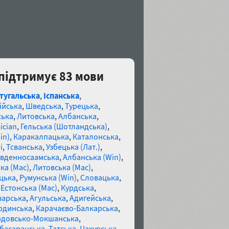
c підтримує 83 мови
тугальська
,
Іспанська
,
ійська
,
Шведська
,
Турецька
,
ська
,
Литовська
,
Албанська
,
ician
,
Гельська (Шотландська)
,
in)
,
Каракалпацька
,
Каталонська
,
і
,
Тсванська
,
Узбецька (Лат.)
,
івденносаамська
,
Албанська (Win)
,
ка (Mac)
,
Литовська (Mac)
,
цька
,
Румунська (Win)
,
Словацька
,
,
Естонська (Mac)
,
Курдська
,
варська
,
Агульська
,
Адигейська
,
рдинська
,
Карачаєво-Балкарська
,
довсько-Мокшанська
,
басаранська
,
Татська
,
Цахурська
,