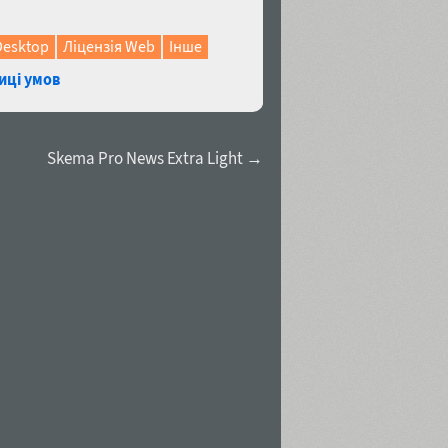
Desktop
Ліцензія Web
Інше
иці умов
Skema Pro News Extra Light →