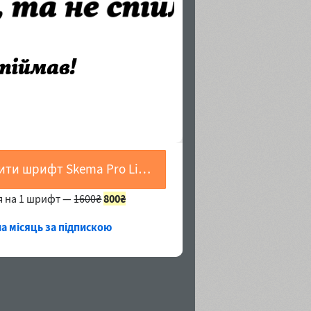
Купити шрифт Skema Pro Livro Extra Bold Italic
я на 1 шрифт —
1600₴
800₴
на місяць за підпискою