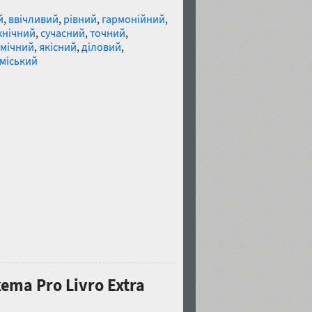
й
,
ввічливий
,
рівний
,
гармонійний
,
хнічний
,
сучасний
,
точний
,
мічний
,
якісний
,
діловий
,
міський
ma Pro Livro Extra