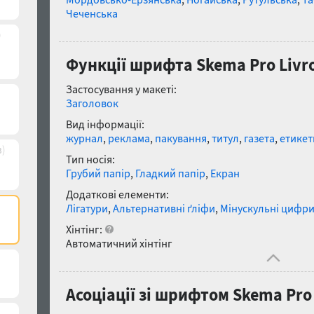
Чеченська
)
Функції шрифта Skema Pro Livro E
Застосування у макеті:
Заголовок
Вид інформації:
журнал
,
реклама
,
пакування
,
титул
,
газета
,
етикет
в)
Тип носія:
Грубий папір
,
Гладкий папір
,
Екран
Додаткові елементи:
Лігатури
,
Альтернативні ґліфи
,
Мінускульні цифр
Хінтінг:
Автоматичний хінтінг
Асоціації зі шрифтом Skema Pro L