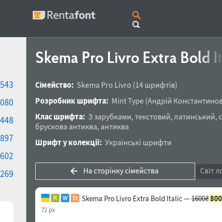
Skema Pro Livro Extra Bold I
543
Сімейство:
Skema Pro Livro
(14 шрифтів)
Розробник шрифта:
Mint Type
(
Андрій Константино
080
Клас шрифта:
З зарубками
,
текстовий
,
латинський
,
448
брускова антиква
,
антиква
897
Шрифт у колекції:
Українські шрифти
602
На сторінку сімейства
Світ л
269
Skema Pro Livro Extra Bold Italic —
1600₴
800
72 px