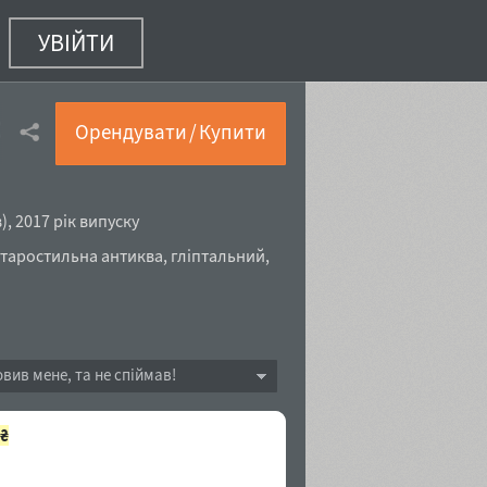
УВІЙТИ
talic
(14 з 14)
Орендувати / Купити
в
),
2017 рік випуску
старостильна антиква
,
гліптальний
,
овив мене, та не спіймав!
₴