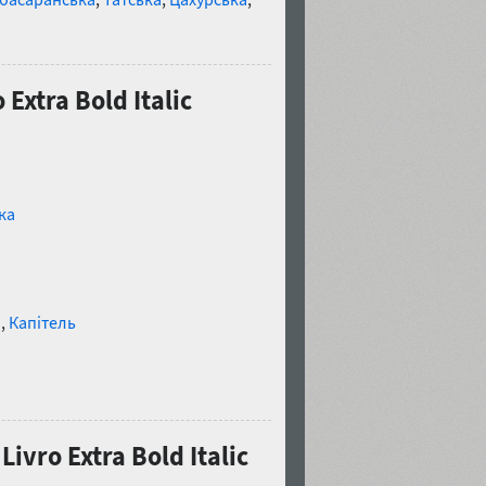
xtra Bold Italic
ка
и
,
Капітель
ivro Extra Bold Italic