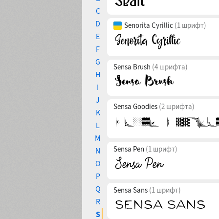
C
D
Senorita Cyrillic
(1 шрифт)
E
F
G
Sensa Brush
(4 шрифта)
H
I
J
Sensa Goodies
(2 шрифта)
K
L
M
Sensa Pen
(1 шрифт)
N
O
P
Q
Sensa Sans
(1 шрифт)
R
S