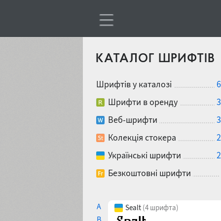
КАТАЛОГ ШРИФТІВ
Шрифтів у каталозі
6
Шрифти в оренду
3
Веб-шрифти
3
Колекція стокера
2
Українські шрифти
2
Безкоштовні шрифти
A
Sealt
(4 шрифта)
B