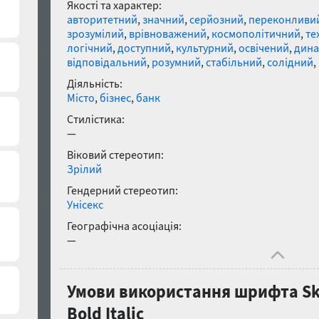
Якості та характер:
авторитетний
,
значний
,
серйозний
,
переконливи
зрозумілий
,
врівноважений
,
космополітичний
,
те
логічний
,
доступний
,
культурний
,
освічений
,
дина
відповідальний
,
розумний
,
стабільний
,
солідний
,
Діяльність:
Місто
,
бізнес
,
банк
Стилістика:
—
Віковий стереотип:
Зрілий
Гендерний стереотип:
Унісекс
Географічна асоціація:
—
Умови використання шрифта Ske
Bold Italic