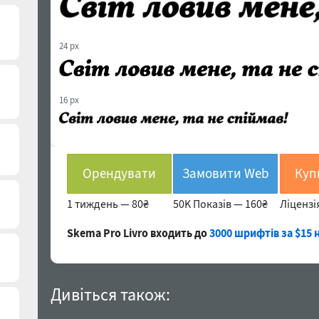
24 px
16 px
Орендувати
Замовити Web
1 тиждень —
80₴
50K Показів —
160₴
Ліцензі
Skema Pro Livro входить до
3000 шрифтів за $15 
Дивіться також: