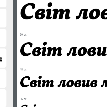
60 px
48 px
36 px