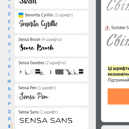
C
D
Senorita Cyrillic
(1 шрифт)
E
Slutsker S
F
G
Sensa Brush
(4 шрифта)
H
I
J
Sensa Goodies
(2 шрифта)
K
Ці шрифти
L
економічн
Підтримай
M
Sensa Pen
(1 шрифт)
N
O
P
Q
Sensa Sans
(1 шрифт)
R
S