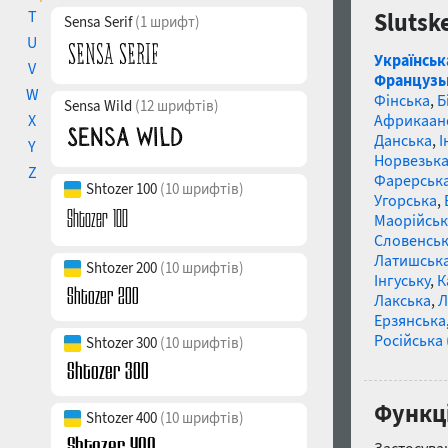
T
Slutsk
Sensa Serif
(1 шрифт)
U
Українськ
V
Французь
W
Фінська
,
Б
Sensa Wild
(12 шрифтів)
X
Африкаан
Данська
,
І
Y
Норвезьк
Z
Фарерськ
Shtozer 100
(10 шрифтів)
Угорська
,
Маорійські
Словенсь
Латишськ
Shtozer 200
(10 шрифтів)
Інгуську
,
К
Лакська
,
Л
Ерзянська
Російська 
Shtozer 300
(10 шрифтів)
Функці
Shtozer 400
(10 шрифтів)