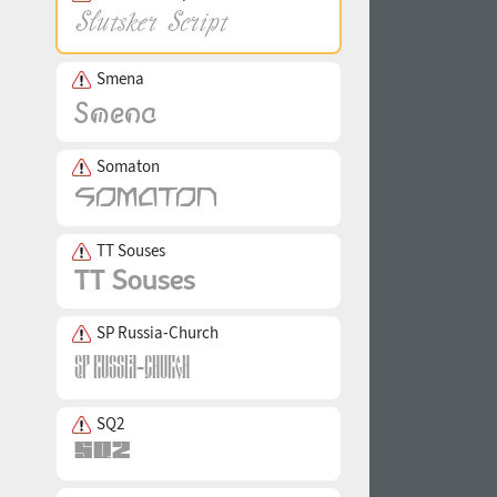
Smena
Somaton
TT Souses
SP Russia-Church
SQ2