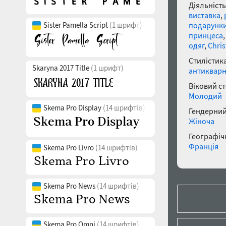
Діяльність
виставка
,
Sister Pamella Script
(1 шрифт)
подарунк
принцеса
одяг
,
Chri
Стилістика
Skaryna 2017 Title
(1 шрифт)
антиквар
Віковий с
Молодий
Skema Pro Display
(14 шрифтів)
Гендерний
Жіноча
Географічн
Франція
Skema Pro Livro
(14 шрифтів)
Skema Pro News
(14 шрифтів)
Skema Pro Omni
(14 шрифтів)