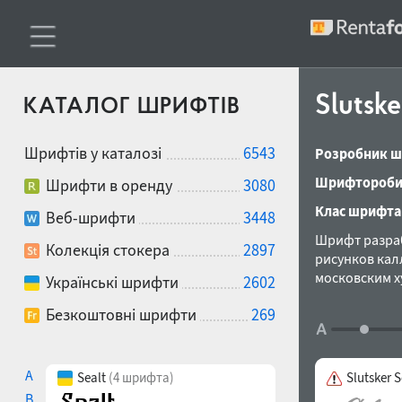
Slutske
КАТАЛОГ ШРИФТІВ
Шрифтів у каталозі
6543
Розробник ш
Шрифтороби
Шрифти в оренду
3080
Клас шрифта
Веб-шрифти
3448
Шрифт разраб
Колекція стокера
2897
рисунков кал
московским х
Українські шрифти
2602
Представляе
Безкоштовні шрифти
269
Предназначен
A
Sealt
(4 шрифта)
Slutsker S
B