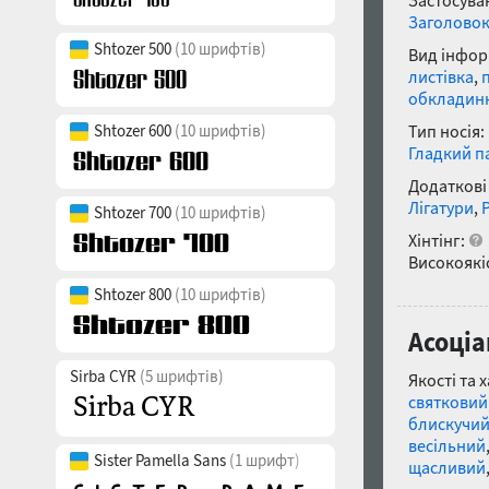
Застосуван
Заголово
Shtozer 500
(10 шрифтів)
Вид інфор
листівка
,
обкладин
Shtozer 600
(10 шрифтів)
Тип носія:
Гладкий п
Додаткові
Лігатури
,
Shtozer 700
(10 шрифтів)
Хінтінг:
Високоякіс
Shtozer 800
(10 шрифтів)
Асоціа
Sirba CYR
(5 шрифтів)
Якості та 
святковий
блискучи
весільний
Sister Pamella Sans
(1 шрифт)
щасливий