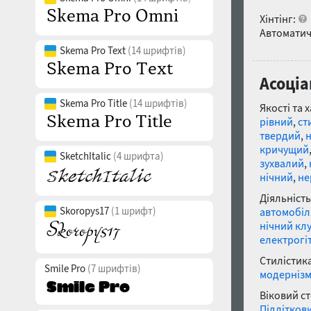
Хінтінг:
Автоматич
Skema Pro Text
(14 шрифтів)
Асоціа
Skema Pro Title
(14 шрифтів)
Якості та 
рівний
,
ст
твердий
,
кричущий
SketchItalic
(4 шрифта)
зухвалий
,
нічний
,
не
Діяльність
Skoropys17
(1 шрифт)
автомобіл
нічний кл
електрогі
Стилістика
Smile Pro
(7 шрифтів)
модерніз
Віковий с
Підлітков