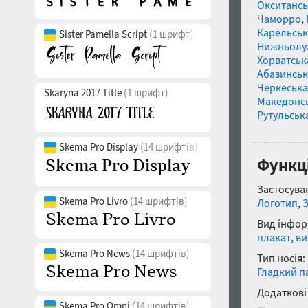
Окситансь
Чаморро
,
Карельськ
Sister Pamella Script
(1 шрифт)
Нижньолу
Хорватськ
Абазинськ
Черкеська
Skaryna 2017 Title
(1 шрифт)
Македонс
Рутульськ
Skema Pro Display
(14 шрифтів)
Функці
Застосуван
Skema Pro Livro
(14 шрифтів)
Логотип
,
Вид інфор
плакат
,
ви
Skema Pro News
(14 шрифтів)
Тип носія:
Гладкий п
Додаткові
Skema Pro Omni
(14 шрифтів)
—