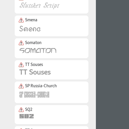
Smena
Somaton
TT Souses
SP Russia-Church
SQ2