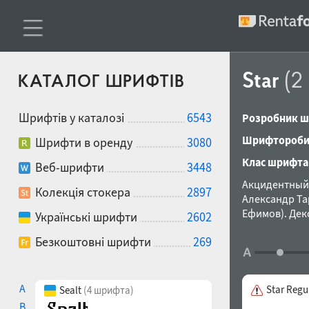
Star
(2
КАТАЛОГ ШРИФТІВ
Шрифтів у каталозі
6543
Розробник ш
Шрифтороби
Шрифти в оренду
3080
Клас шрифта
Веб-шрифти
3448
Акцидентный 
Колекція стокера
2897
Александр Та
Ефимов). Дек
Українські шрифти
2602
Безкоштовні шрифти
269
A
Star Regu
Sealt
(4 шрифта)
B