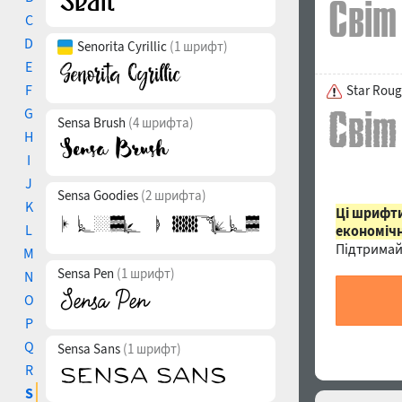
C
D
Senorita Cyrillic
(1 шрифт)
E
F
Star Rou
G
Sensa Brush
(4 шрифта)
H
I
J
Sensa Goodies
(2 шрифта)
K
Ці шрифти
L
економічн
Підтримай
M
Sensa Pen
(1 шрифт)
N
O
P
Q
Sensa Sans
(1 шрифт)
R
S