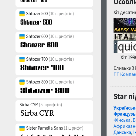
Особли
Хіт десяти
Shtozer 500
(10 шрифтів)
Shtozer 600
(10 шрифтів)
Хіт 199
Shtozer 700
(10 шрифтів)
Близький 
ПТ Компак
Shtozer 800
(10 шрифтів)
Star п
Sirba CYR
(5 шрифтів)
Українськ
Французь
Фінська
,
Б
Африкаан
Sister Pamella Sans
(1 шрифт)
Данська
,
І