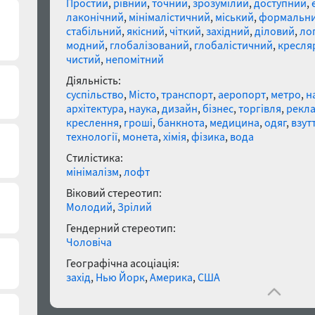
Простий
,
рівний
,
точний
,
зрозумілий
,
доступний
,
лаконічний
,
мінімалістичний
,
міський
,
формальн
стабільний
,
якісний
,
чіткий
,
західний
,
діловий
,
ло
модний
,
глобалізований
,
глобалістичний
,
кресля
чистий
,
непомітний
Діяльність:
суспільство
,
Місто
,
транспорт
,
аеропорт
,
метро
,
н
архітектура
,
наука
,
дизайн
,
бізнес
,
торгівля
,
рекл
креслення
,
гроші
,
банкнота
,
медицина
,
одяг
,
взут
технології
,
монета
,
хімія
,
фізика
,
вода
Стилістика:
мінімалізм
,
лофт
Віковий стереотип:
Молодий
,
Зрілий
Гендерний стереотип:
Чоловіча
Географічна асоціація:
захід
,
Нью Йорк
,
Америка
,
США