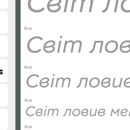
60 px
48 px
36 px
24 px