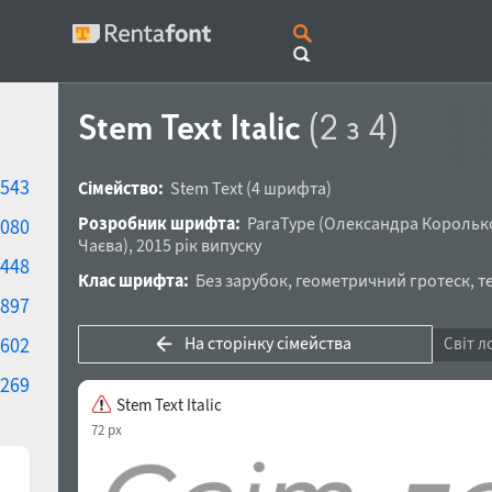
Stem Text Italic
(2 з 4)
543
Сімейство:
Stem Text
(4 шрифта)
Розробник шрифта:
ParaType
(
Олександра Корольк
080
Чаєва
),
2015 рік випуску
448
Клас шрифта:
Без зарубок
,
геометричний гротеск
,
т
897
На сторінку сімейства
602
Світ л
269
Stem Text Italic
72 px