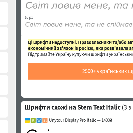
16 px
Ці шрифти недоступні. Правовласники та/або а
економічний зв'язок із росією, яка розв'язала а
Підтримайте Україну купуючи шрифти українських
2500+ українських 
Шрифти схожі на Stem Text Italic
(
3
з 
Unytour Display Pro Italic — 1400₴