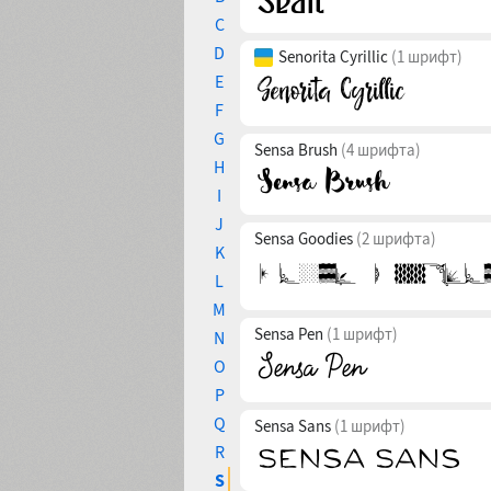
C
D
Senorita Cyrillic
(1 шрифт)
E
F
G
Sensa Brush
(4 шрифта)
H
I
J
Sensa Goodies
(2 шрифта)
K
L
M
Sensa Pen
(1 шрифт)
N
O
P
Q
Sensa Sans
(1 шрифт)
R
S