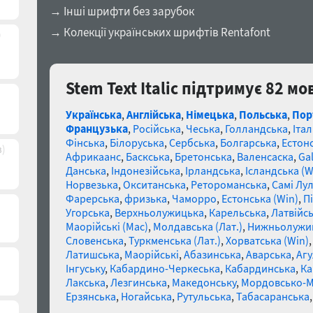
→ Інші шрифти без зарубок
→ Колекції українських шрифтів Rentafont
)
Stem Text Italic підтримує 82 мо
Українська
,
Англійська
,
Німецька
,
Польська
,
Пор
Французька
,
Російська
,
Чеська
,
Голландська
,
Італ
Фінська
,
Білоруська
,
Сербська
,
Болгарська
,
Естон
в)
Африкаанс
,
Баскська
,
Бретонська
,
Валенсаска
,
Gal
Данська
,
Індонезійська
,
Ірландська
,
Ісландська (W
Норвезька
,
Окситанська
,
Ретороманська
,
Самі Лул
Фарерська
,
фризька
,
Чаморро
,
Естонська (Win)
,
П
Угорська
,
Верхньолужицька
,
Карельська
,
Латвійсь
Маорійські (Mac)
,
Молдавська (Лат.)
,
Нижньолужи
Словенська
,
Туркменська (Лат.)
,
Хорватська (Win)
Латишська
,
Маорійські
,
Абазинська
,
Аварська
,
Агу
Інгуську
,
Кабардино-Черкеська
,
Кабардинська
,
Ка
Лакська
,
Лезгинська
,
Македонську
,
Мордовсько-
Ерзянська
,
Ногайська
,
Рутульська
,
Табасаранська