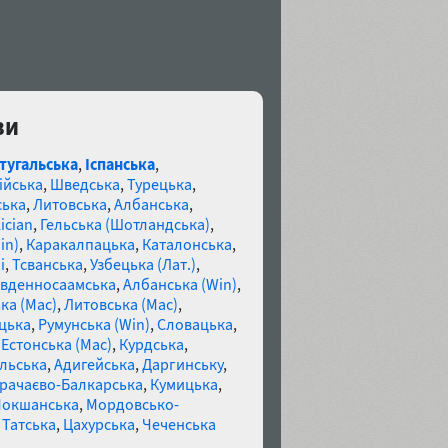
ви
тугальська
,
Іспанська
,
ійська
,
Шведська
,
Турецька
,
ська
,
Литовська
,
Албанська
,
ician
,
Гельська (Шотландська)
,
in)
,
Каракалпацька
,
Каталонська
,
і
,
Тсванська
,
Узбецька (Лат.)
,
івденносаамська
,
Албанська (Win)
,
ка (Mac)
,
Литовська (Mac)
,
цька
,
Румунська (Win)
,
Словацька
,
,
Естонська (Mac)
,
Курдська
,
льська
,
Адигейська
,
Даргинську
,
рачаєво-Балкарська
,
Кумицька
,
Мокшанська
,
Мордовсько-
,
Татська
,
Цахурська
,
Чеченська