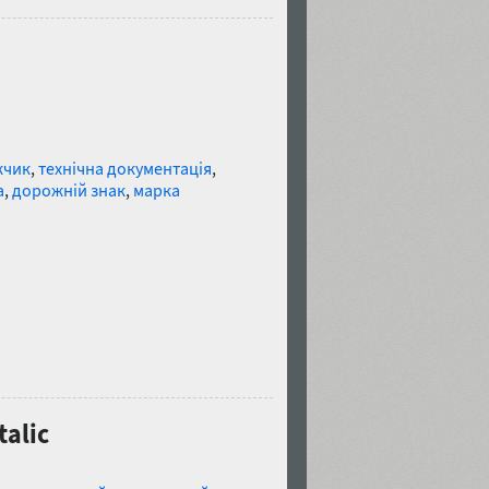
жчик
,
технічна документація
,
а
,
дорожній знак
,
марка
talic