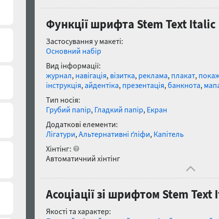
Функції шрифта Stem Text Italic
Застосування у макеті:
Основний набір
Вид інформації:
журнал
,
навігація
,
візитка
,
реклама
,
плакат
,
пока
інструкція
,
айдентіка
,
презентація
,
банкнота
,
мап
Тип носія:
Грубий папір
,
Гладкий папір
,
Екран
Додаткові елементи:
Лігатури
,
Альтернативні ґліфи
,
Капітель
Хінтінг:
Автоматичний хінтінг
Асоціації зі шрифтом Stem Text I
Якості та характер: