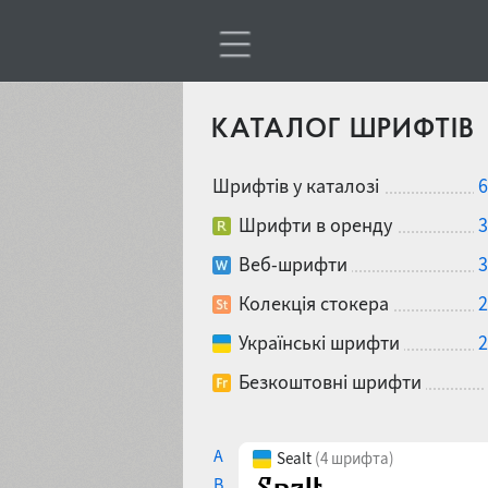
КАТАЛОГ ШРИФТІВ
Шрифтів у каталозі
6
Шрифти в оренду
3
Веб-шрифти
3
Колекція стокера
2
Українські шрифти
2
Безкоштовні шрифти
A
Sealt
(4 шрифта)
B