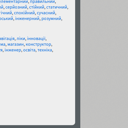
елементарний
,
правильний
,
ий
,
серйозний
,
стійкий
,
статичний
,
гічний
,
спокійний
,
сучасний
,
рський
,
інженерний
,
розумний
,
авігація
,
ліки
,
інновації
,
ама
,
магазин
,
конструктор
,
тя
,
інженер
,
освіта
,
техніка
,