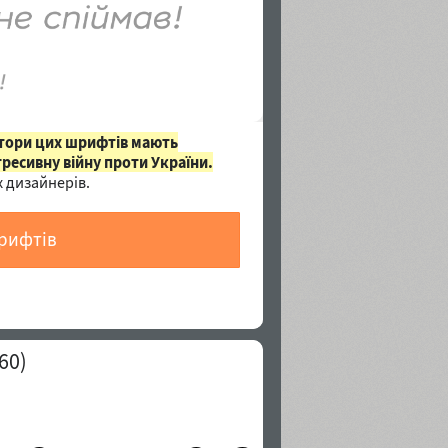
втори цих шрифтів мають
гресивну війну проти України.
 дизайнерів.
шрифтів
60)