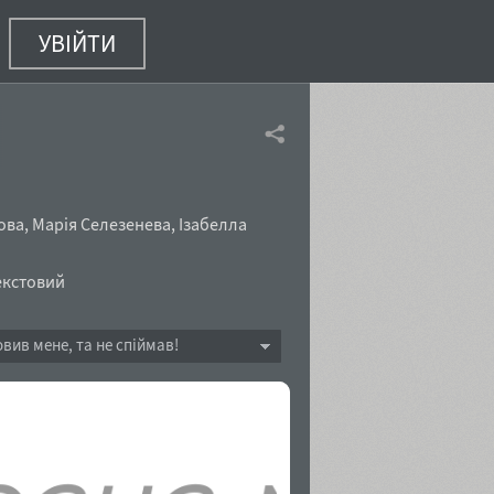
УВІЙТИ
ова
,
Марія Селезенева
,
Ізабелла
екстовий
овив мене, та не спіймав!