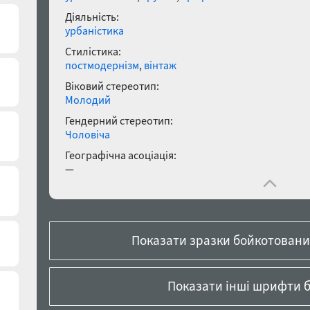
Діяльність:
урбаністика
Стилістика:
постмодернізм
,
вінтаж
Віковий стереотип:
Молодий
Гендерний стереотип:
Чоловіча
Географічна асоціація:
—
Показати зразки бойкотованих
Показати інші шрифти б