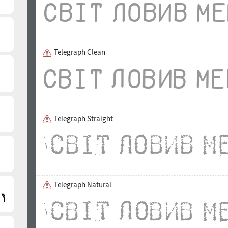
Состав символов, помимо базового набора, имеет р
качестве альтернатив к обычным знакам препинания
предоставления услуг телеграфной связи Российск
ассоциациям с телеграммами может успешно применя
информации характер срочности и важности. Имеет
Telegraph Clean
будет хорошо работать в широком диапазоне акцид
первоначальная версия, и последующие доработки
Telegraph Straight
Telegraph Natural