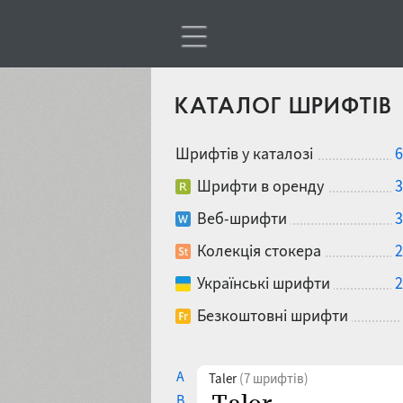
КАТАЛОГ ШРИФТІВ
Шрифтів у каталозі
6
Шрифти в оренду
3
Веб-шрифти
3
Колекція стокера
2
Українські шрифти
2
Безкоштовні шрифти
A
Taler
(7 шрифтів)
B