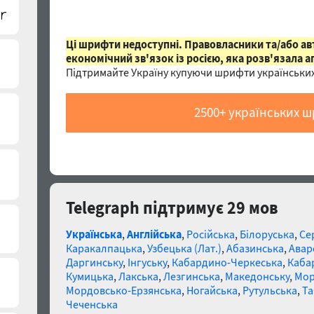
Ці шрифти недоступні. Правовласники та/або а
економічний зв'язок із росією, яка розв'язала а
Підтримайте Україну купуючи шрифти українських
2500+ українських 
Telegraph підтримує 29 мов
Українська
,
Англійська
,
Російська
,
Білоруська
,
Се
Каракалпацька
,
Узбецька (Лат.)
,
Абазинська
,
Авар
Даргинську
,
Інгуську
,
Кабардино-Черкеська
,
Каба
Кумицька
,
Лакська
,
Лезгинська
,
Македонську
,
Мор
Мордовсько-Ерзянська
,
Ногайська
,
Рутульська
,
Та
Чеченська