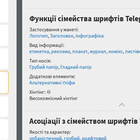
Функції сімейства шрифтів Tele
Застосування у макеті:
Логотип
,
Заголовок
,
Інфографіка
Вид інформації:
етикетка
,
реклама
,
плакат
,
журнал
,
комікс
,
листів
Тип носія:
Грубий папір
,
Гладкий папір
Додаткові елементи:
Альтернативні ґліфи
Хінтінг:
Високоякісний хінтінг
Асоціації з сімейством шрифтів 
Якості та характер:
урбаністичний
,
грубий
,
крафтовий