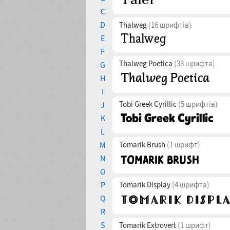
C
D
Thalweg
(16 шрифтів)
E
F
Thalweg Poetica
(33 шрифта)
G
H
I
Tobi Greek Cyrillic
(5 шрифтів)
J
K
L
M
Tomarik Brush
(1 шрифт)
N
O
P
Tomarik Display
(4 шрифта)
Q
R
S
Tomarik Extrovert
(1 шрифт)