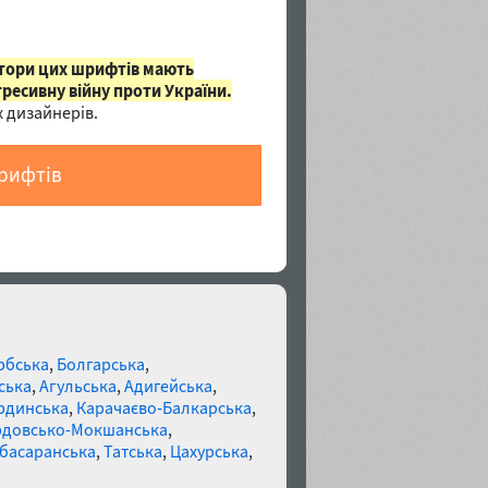
втори цих шрифтів мають
гресивну війну проти України.
 дизайнерів.
шрифтів
рбська
,
Болгарська
,
ська
,
Агульська
,
Адигейська
,
рдинська
,
Карачаєво-Балкарська
,
довсько-Мокшанська
,
басаранська
,
Татська
,
Цахурська
,