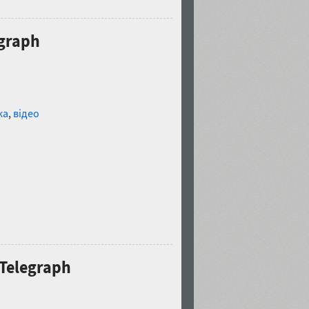
graph
ка
,
відео
Telegraph