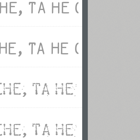
яд специальных аббревиатур в
 в соответствии с «Правилами
ой Федерации». Шрифт благодаря
ться в рекламе и придаватьь
 сильный запоминающийся рисунок и
ентной продукции. И
 выполнены Геннадием Фридманом.