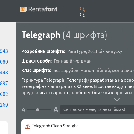
Telegraph
(4 шрифта)
543
Розробник шрифта:
ParaType
,
2011 рік випуску
Шрифтороби:
Геннадій Фрідман
080
Клас шрифта:
Без зарубок
,
монолінійний
,
моношири
448
Гарнитура Telegraph (Телеграф) разработана на осн
897
телеграфных аппаратах в ХХ веке. В состав входят че
представляет вариант, наиболее близкий к оригина
602
дефектами позиционирования знаков и ростиска кра
269
ленты. Начертание Clean отчищено от дефектов рост
Світ ловив мене, та не спіймав!
по базовой линии. Начертание Clean Straight — и чи
была выпущена в 2003 году. Новая версия 2011 года,
поддерживает западноевропейскую и кириллическую
Telegraph Clean Straight
содержит расширенный комплект служебных знаков, 