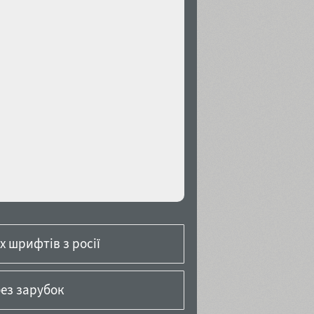
 шрифтів з росії
ез зарубок