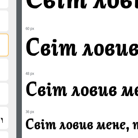
60 px
48 px
36 px