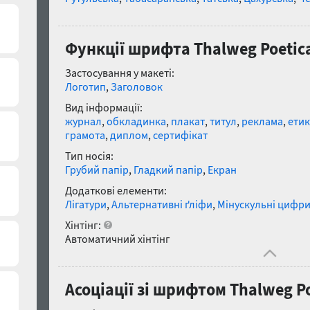
Функції шрифта Thalweg Poetica
Застосування у макеті:
Логотип
,
Заголовок
Вид інформації:
журнал
,
обкладинка
,
плакат
,
титул
,
реклама
,
етик
грамота
,
диплом
,
сертифікат
Тип носія:
Грубий папір
,
Гладкий папір
,
Екран
Додаткові елементи:
Лігатури
,
Альтернативні ґліфи
,
Мінускульні цифр
Хінтінг:
Автоматичний хінтінг
Асоціації зі шрифтом Thalweg Po