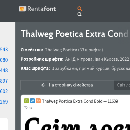
Thalweg Poetica Extra Cond
543
Сімейство:
Thalweg Poetica
(33 шрифта)
Розробник шрифта:
Ані Дімітрова
,
Іван Кьосєв
,
2022
080
Клас шрифта:
З зарубками
,
прямий курсив
,
брускова
448
897
На сторінку сімейства
Світ л
602
269
Thalweg Poetica Extra Cond Bold — 1160₴
72 px