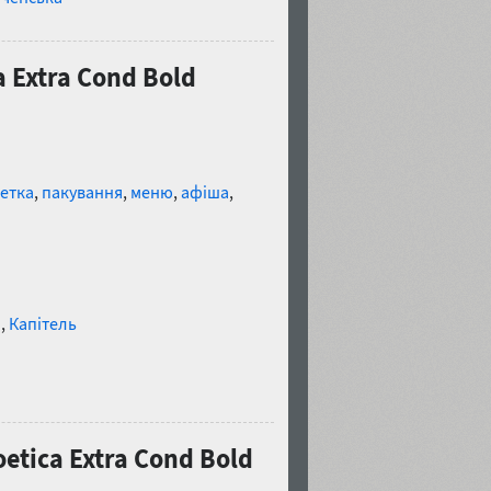
 Extra Cond Bold
етка
,
пакування
,
меню
,
афіша
,
и
,
Капітель
etica Extra Cond Bold