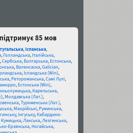
 підтримує 85 мов
тугальська
,
Іспанська
,
а
,
Голландська
,
Італійська
,
,
Сербська
,
Болгарська
,
Естонська
,
онська
,
Валенсаска
,
Galician
,
Ірландська
,
Ісландська (Win)
,
ська
,
Ретороманська
,
Самі Лулі
,
аморро
,
Естонська (Win)
,
хньолужицька
,
Карельська
,
c)
,
Молдавська (Лат.)
,
овенська
,
Туркменська (Лат.)
,
шська
,
Маорійські
,
Руминська
,
гинську
,
Інгуську
,
Кабардино-
,
Кумицька
,
Лакська
,
Лезгинська
,
ко-Ерзянська
,
Ногайська
,
ченська