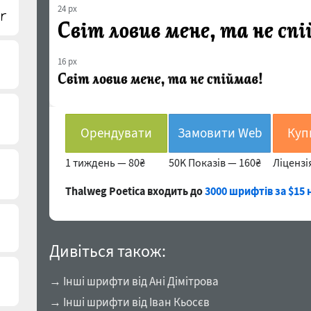
24 px
16 px
Орендувати
Замовити Web
1 тиждень —
80₴
50K Показів —
160₴
Ліцензі
Thalweg Poetica входить до
3000 шрифтів за $15 
Дивіться також:
→ Інші шрифти від Ані Дімітрова
→ Інші шрифти від Іван Кьосєв