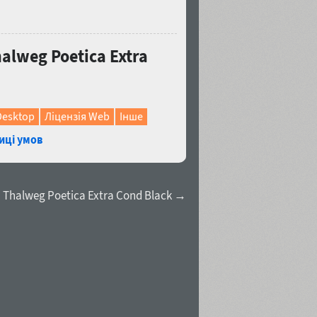
lweg Poetica Extra
Desktop
Ліцензія Web
Інше
иці умов
Thalweg Poetica Extra Cond Black →