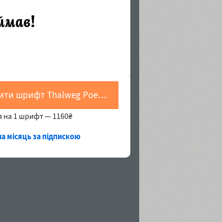
Купити шрифт Thalweg Poetica Extra Cond Bold
я на 1 шрифт —
1160₴
на місяць за підпискою