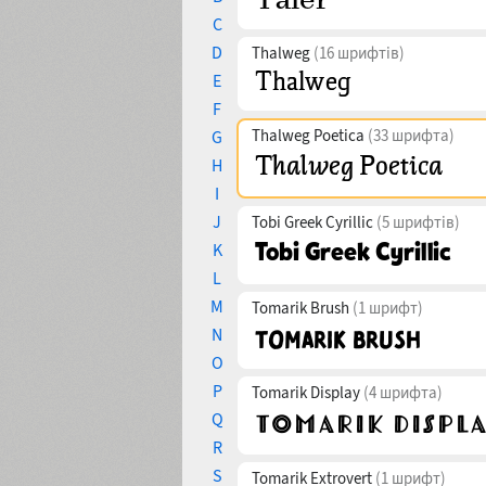
C
D
Thalweg
(16 шрифтів)
E
F
Thalweg Poetica
(33 шрифта)
G
H
I
J
Tobi Greek Cyrillic
(5 шрифтів)
K
L
M
Tomarik Brush
(1 шрифт)
N
O
P
Tomarik Display
(4 шрифта)
Q
R
S
Tomarik Extrovert
(1 шрифт)