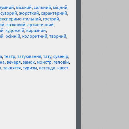
зумний
,
міський
,
сильний
,
міцний
,
,
суворий
,
жорсткий
,
характерний
,
експериментальний
,
гострий
,
ий
,
казковий
,
артистичний
,
ий
,
художній
,
виразний
,
ий
,
осінній
,
колоритний
,
творчий
,
а
,
театр
,
татуювання
,
тату
,
сувенір
,
на
,
вечеря
,
замок
,
монстр
,
геловін
,
н
,
закляття
,
туризм
,
легенда
,
квест
,