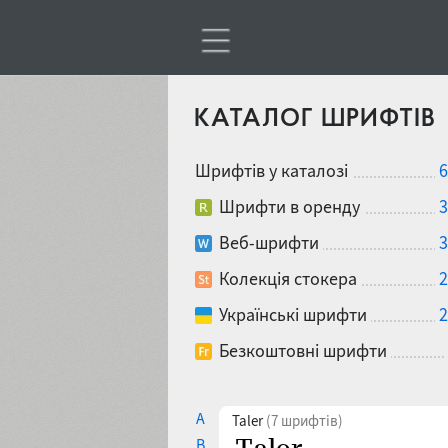
КАТАЛОГ ШРИФТІВ
Шрифтів у каталозі
6
Шрифти в оренду
3
Веб-шрифти
3
Колекція стокера
2
Українські шрифти
2
Безкоштовні шрифти
A
Taler
(7 шрифтів)
B