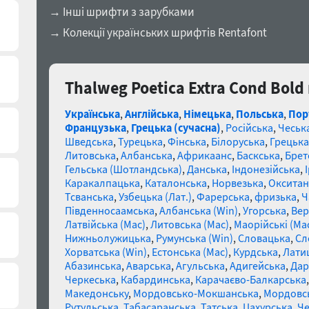
→ Інші шрифти з зарубками
→ Колекції українських шрифтів Rentafont
Thalweg Poetica Extra Cond Bold
Українська
,
Англійська
,
Німецька
,
Польська
,
Пор
Французька
,
Грецька (сучасна)
,
Російська
,
Чеськ
Шведська
,
Турецька
,
Фінська
,
Білоруська
,
Грецька
Литовська
,
Албанська
,
Африкаанс
,
Баскська
,
Брет
Гельська (Шотландська)
,
Данська
,
Індонезійська
,
Каракалпацька
,
Каталонська
,
Норвезька
,
Окситан
Тсванська
,
Узбецька (Лат.)
,
Фарерська
,
фризька
,
Ч
Південносаамська
,
Албанська (Win)
,
Угорська
,
Вер
Латвійська (Mac)
,
Литовська (Mac)
,
Маорійські (Ma
Нижньолужицька
,
Румунська (Win)
,
Словацька
,
Сл
Хорватська (Win)
,
Естонська (Mac)
,
Курдська
,
Лати
Абазинська
,
Аварська
,
Агульська
,
Адигейська
,
Дар
Черкеська
,
Кабардинська
,
Карачаєво-Балкарська
Македонську
,
Мордовсько-Мокшанська
,
Мордовсь
Рутульська
,
Табасаранська
,
Татська
,
Цахурська
,
Че