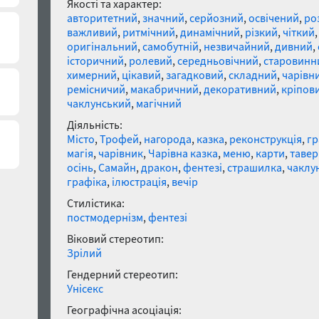
Якості та характер:
авторитетний
,
значний
,
серйозний
,
освічений
,
ро
важливий
,
ритмічний
,
динамічний
,
різкий
,
чіткий
оригінальний
,
самобутній
,
незвичайний
,
дивний
,
історичний
,
ролевий
,
середньовічний
,
старовинн
химерний
,
цікавий
,
загадковий
,
складний
,
чарівн
ремісничий
,
макабричний
,
декоративний
,
кріпов
чаклунський
,
магічний
Діяльність:
Місто
,
Трофей
,
нагорода
,
казка
,
реконструкція
,
гр
магія
,
чарівник
,
Чарівна казка
,
меню
,
карти
,
тавер
осінь
,
Самайн
,
дракон
,
фентезі
,
страшилка
,
чаклу
графіка
,
ілюстрація
,
вечір
Стилістика:
постмодернізм
,
фентезі
Віковий стереотип:
Зрілий
Гендерний стереотип:
Унісекс
Географічна асоціація: