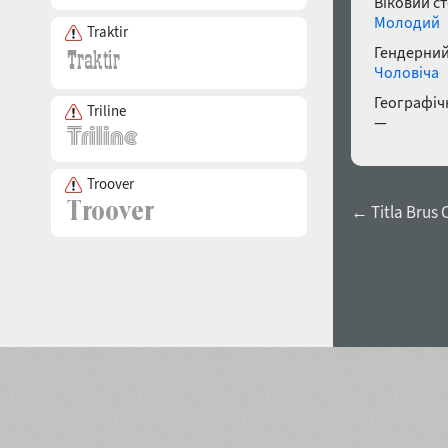
Віковий с
Молодий
Traktir
Гендерний
Чоловіча
Географічн
Triline
—
Troover
← Titla Brus 