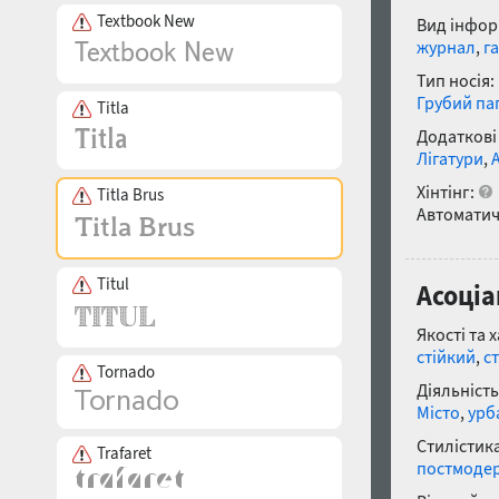
Textbook New
Вид інфор
журнал
,
г
Тип носія:
Грубий па
Titla
Додаткові
Лігатури
,
Хінтінг:
Titla Brus
Автоматич
Titul
Асоціа
Якості та 
стійкий
,
с
Tornado
Діяльність
Місто
,
урб
Стилістика
Trafaret
постмоде