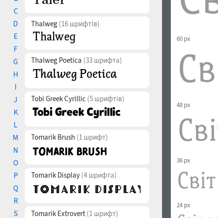
C
D
Thalweg
(16 шрифтів)
E
60 px
F
Thalweg Poetica
(33 шрифта)
G
H
I
Tobi Greek Cyrillic
(5 шрифтів)
J
48 px
K
L
M
Tomarik Brush
(1 шрифт)
N
36 px
O
P
Tomarik Display
(4 шрифта)
Q
R
24 px
S
Tomarik Extrovert
(1 шрифт)