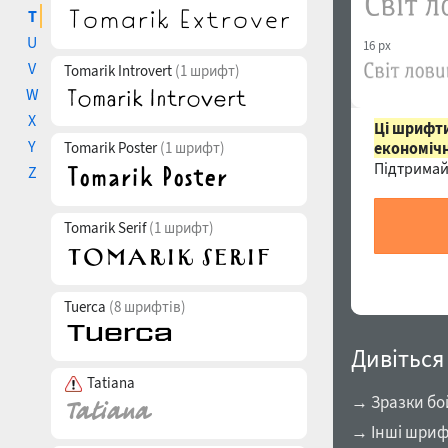
T
U
16 px
V
Tomarik Introvert
(1 шрифт)
W
X
Ці шрифти
Y
Tomarik Poster
(1 шрифт)
економічн
Підтримай
Z
Tomarik Serif
(1 шрифт)
Tuerca
(8 шрифтів)
Дивіться
Tatiana
→ Зразки бо
→ Інші шриф