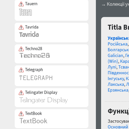
Tauern
→ Колекції у
Titla 
Tavrida
Українськ
Російська
Techno28
Болгарськ
Galician
,
Г
(Win)
,
Кар
Лулі
,
Тсва
Telegraph
Південнос
Інгуську
,
К
Лакська
,
Л
Ерзянська
Telingater Display
Функці
TextBook
Застосуван
Основний 