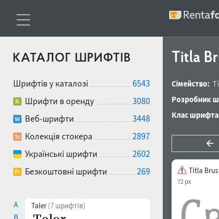
Titla 
КАТАЛОГ ШРИФТІВ
Шрифтів у каталозі
6543
Сімейство:
T
Розробник ш
Шрифти в оренду
3080
Клас шрифта
Веб-шрифти
3448
Колекція стокера
2897
Українські шрифти
2602
Безкоштовні шрифти
269
Titla Bru
72 px
A
Taler
(7 шрифтів)
B