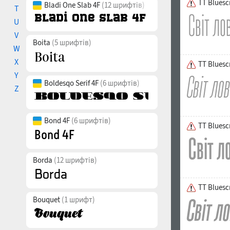
TT Bluesc
Bladi One Slab 4F
(12 шрифтів)
T
U
V
Boita
(5 шрифтів)
W
X
TT Bluescr
Y
Boldesqo Serif 4F
(6 шрифтів)
Z
Bond 4F
(6 шрифтів)
TT Bluesc
Borda
(12 шрифтів)
TT Bluescr
Bouquet
(1 шрифт)