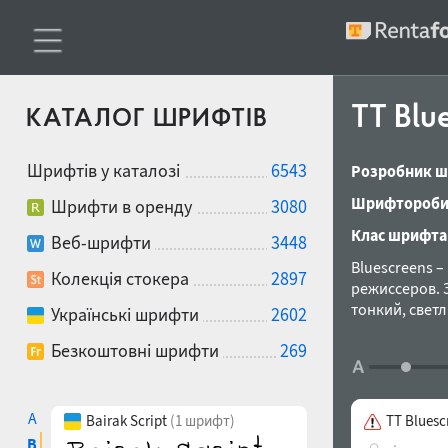
TT Blu
КАТАЛОГ ШРИФТІВ
Шрифтів у каталозі
6543
Розробник ш
Шрифтороби
Шрифти в оренду
3080
Клас шрифта
Веб-шрифти
3448
Bluescreens 
Колекція стокера
2897
режиссеров. 
тонкий, свет
Українські шрифти
2602
Применяется 
Безкоштовні шрифти
269
заголовках. Р
A
Bairak Script
(1 шрифт)
TT Bluesc
B