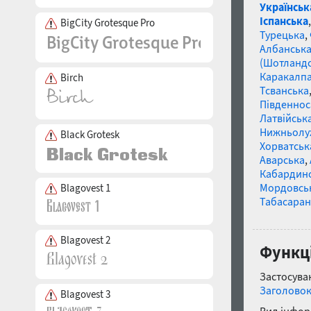
Українськ
Іспанська
BigCity Grotesque Pro
Турецька
,
Албанськ
(Шотландс
Каракалп
Birch
Тсванська
Південнос
Латвійська
Нижньолу
Black Grotesk
Хорватськ
Аварська
,
Кабардин
Мордовсь
Blagovest 1
Табасаран
Blagovest 2
Функці
Застосуван
Заголово
Blagovest 3