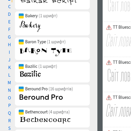
C
D
Bakery
(1 шрифт)
E
TT Bluescr
F
G
Baron Type
(1 шрифт)
H
I
J
TT Bluesc
Bazilic
(1 шрифт)
K
L
M
Beround Pro
(16 шрифтів)
N
TT Bluescr
O
P
Bethencourt
(4 шрифта)
Q
R
S