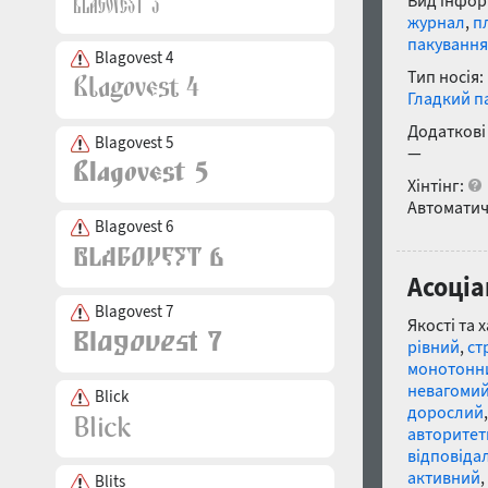
Вид інфор
журнал
,
п
пакування
Blagovest 4
Тип носія:
Гладкий п
Додаткові
Blagovest 5
—
Хінтінг:
Автоматич
Blagovest 6
Асоціа
Blagovest 7
Якості та 
рівний
,
ст
монотонн
невагоми
Blick
дорослий
авторите
відповіда
активний
,
Blits