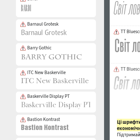
Barnaul Grotesk
TT Bluesc
Barry Gothic
TT Bluesc
ITC New Baskerville
Baskerville Display PT
Bastion Kontrast
Ці шрифти
економічн
Підтримай