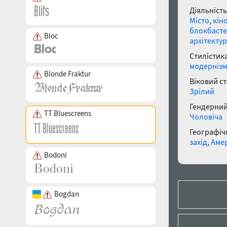
Діяльність
Місто
,
кін
блокбаст
Bloc
архітекту
Стилістика
модерніз
Blonde Fraktur
Віковий с
Зрілий
Гендерний
TT Bluescreens
Чоловіча
Географічн
захід
,
Аме
Bodoni
Bogdan