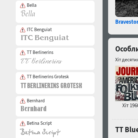
Bella
Bravesto
ITC Benguiat
Особли
TT Berlinerins
Хіт десяти
TT Berlinerins Grotesk
Bernhard
Хіт 196
Betina Script
TT Blu