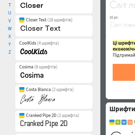
T
U
16 px
Closer Text
(18 шрифтів)
V
W
X
Ці шрифти
CoolKids
(4 шрифта)
Y
економічн
Z
Підтримай
Cosima
(8 шрифтів)
Costa Blanca
(2 шрифта)
Шрифти с
Cranked Pipe 2D
(2 шрифта)