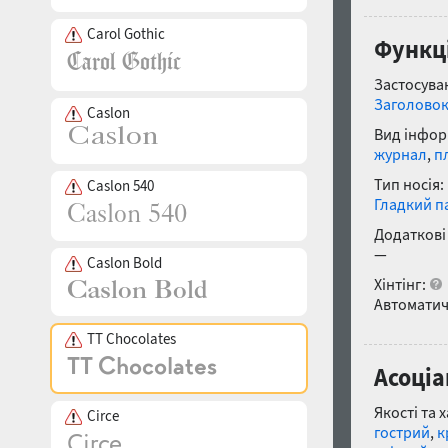
Carol Gothic
Функці
Застосуван
Заголово
Caslon
Вид інфор
журнал
,
п
Тип носія:
Caslon 540
Гладкий п
Додаткові
—
Caslon Bold
Хінтінг:
Автоматич
TT Chocolates
Асоціа
Якості та 
Circe
гострий
,
к