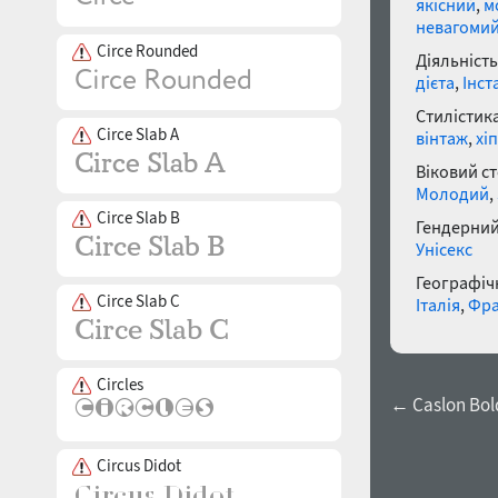
якісний
,
м
невагоми
Circe Rounded
Діяльність
дієта
,
Інст
Стилістика
Circe Slab A
вінтаж
,
хі
Віковий с
Молодий
,
Circe Slab B
Гендерний
Унісекс
Географічн
Circe Slab C
Італія
,
Фра
Circles
← Caslon Bold
Circus Didot