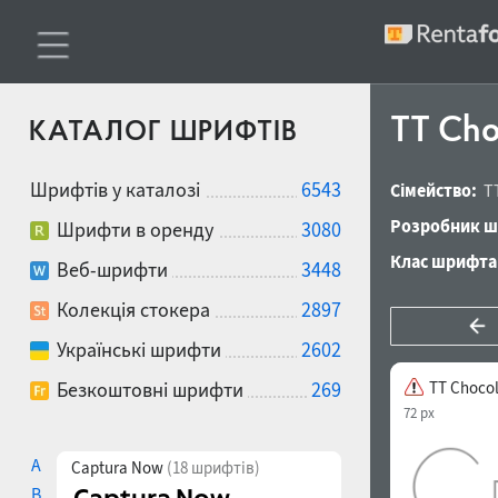
TT Cho
КАТАЛОГ ШРИФТІВ
Шрифтів у каталозі
6543
Сімейство:
T
Розробник ш
Шрифти в оренду
3080
Клас шрифта
Веб-шрифти
3448
Колекція стокера
2897
Українські шрифти
2602
Безкоштовні шрифти
269
TT Chocol
72 px
A
Captura Now
(18 шрифтів)
B