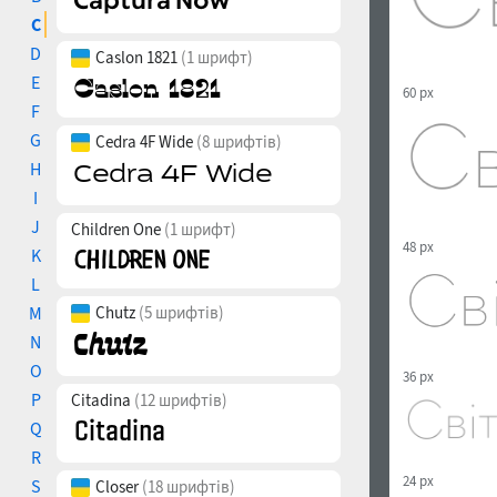
C
D
Caslon 1821
(1 шрифт)
E
60 px
F
G
Cedra 4F Wide
(8 шрифтів)
H
I
J
Children One
(1 шрифт)
48 px
K
L
M
Chutz
(5 шрифтів)
N
O
36 px
P
Citadina
(12 шрифтів)
Q
R
24 px
S
Closer
(18 шрифтів)