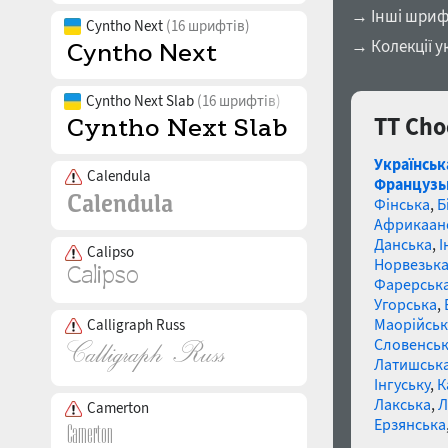
→ Інші шриф
Cyntho Next
(16 шрифтів)
→ Колекції у
Cyntho Next Slab
(16 шрифтів)
TT Cho
Українськ
Calendula
Французь
Фінська
,
Б
Африкаан
Данська
,
І
Calipso
Норвезьк
Фарерськ
Угорська
,
Маорійські
Calligraph Russ
Словенсь
Латишськ
Інгуську
,
К
Лакська
,
Л
Camerton
Ерзянська