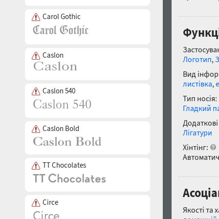
Carol Gothic
Функці
Застосуван
Caslon
Логотип
,
Вид інфор
листівка
,
Caslon 540
Тип носія:
Гладкий п
Додаткові
Caslon Bold
Лігатури
Хінтінг:
Автоматич
TT Chocolates
Асоціа
Circe
Якості та 