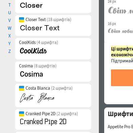
24 px
T
U
Closer Text
(18 шрифтів)
V
16 px
W
X
CoolKids
(4 шрифта)
Y
Ці шрифти
Z
економічн
Підтримай
Cosima
(8 шрифтів)
Costa Blanca
(2 шрифта)
Шрифти 
Cranked Pipe 2D
(2 шрифта)
Appetite Pro 