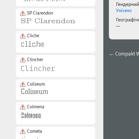
Гендерний
Унісекс
SP Clarendon
Географічн
—
Cliche
← Compakt W
Clincher
Coliseum
Colmena
Cometa