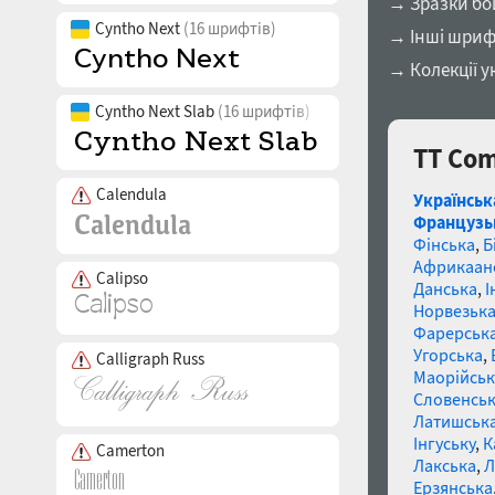
→ Зразки бо
Cyntho Next
(16 шрифтів)
→ Інші шриф
→ Колекції у
Cyntho Next Slab
(16 шрифтів)
TT Com
Calendula
Українськ
Французь
Фінська
,
Б
Африкаан
Calipso
Данська
,
І
Норвезьк
Фарерськ
Угорська
,
Calligraph Russ
Маорійські
Словенсь
Латишськ
Інгуську
,
К
Camerton
Лакська
,
Л
Ерзянська