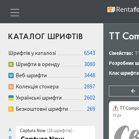
TT Com
КАТАЛОГ ШРИФТІВ
Шрифтів у каталозі
6543
Сімейство:
T
Розробник ш
Шрифти в оренду
3080
Клас шрифта
Веб-шрифти
3448
Колекція стокера
2897
Українські шрифти
2602
Безкоштовні шрифти
269
TT Compo
72 px
A
Captura Now
(18 шрифтів)
B