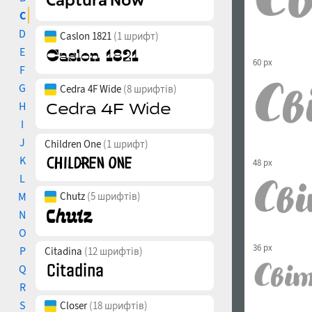
C
D
Caslon 1821
(1 шрифт)
E
60 px
F
G
Cedra 4F Wide
(8 шрифтів)
H
I
J
Children One
(1 шрифт)
K
48 px
L
M
Chutz
(5 шрифтів)
N
O
36 px
P
Citadina
(12 шрифтів)
Q
R
S
Closer
(18 шрифтів)