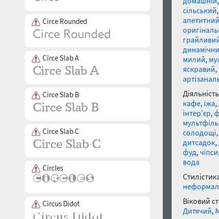
домашній
сільський
апетитни
Circe Rounded
оригінал
грайливи
динамічн
Circe Slab A
милий
,
му
яскравий
,
артізанал
Діяльність
Circe Slab B
кафе
,
їжа
,
інтер'єр
,
ф
мультфіл
Circe Slab C
солодощі
дитсадок
,
фуд
,
чіпси
вода
Circles
Стилістика
неформал
Віковий с
Circus Didot
Дитячий
,