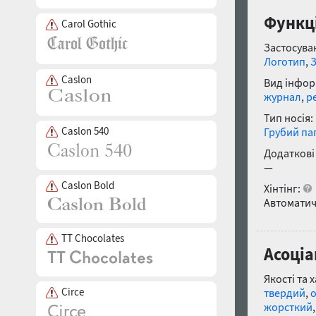
Функці
Carol Gothic
Застосуван
Логотип
,
Caslon
Вид інфор
журнал
,
р
Тип носія:
Caslon 540
Грубий па
Додаткові
—
Caslon Bold
Хінтінг:
Автоматич
TT Chocolates
Асоціа
Якості та 
Circe
твердий
,
жорсткий