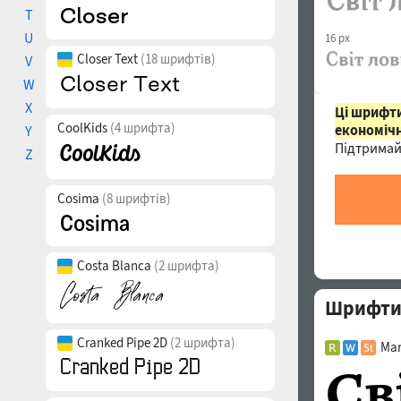
T
U
16 px
Closer Text
(18 шрифтів)
V
W
X
Ці шрифти
CoolKids
(4 шрифта)
економічн
Y
Підтримай
Z
Cosima
(8 шрифтів)
Costa Blanca
(2 шрифта)
Шрифти 
Cranked Pipe 2D
(2 шрифта)
Mar