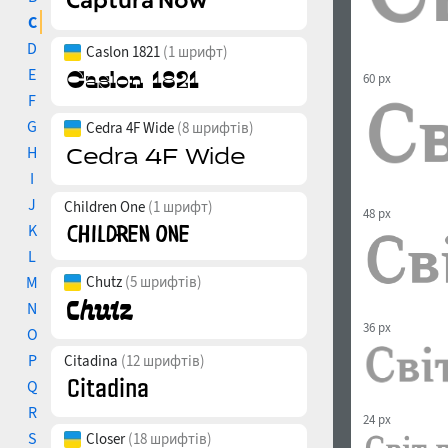
C
D
Caslon 1821
(1 шрифт)
E
60 px
F
G
Cedra 4F Wide
(8 шрифтів)
H
I
J
Children One
(1 шрифт)
48 px
K
L
M
Chutz
(5 шрифтів)
N
36 px
O
P
Citadina
(12 шрифтів)
Q
R
24 px
S
Closer
(18 шрифтів)