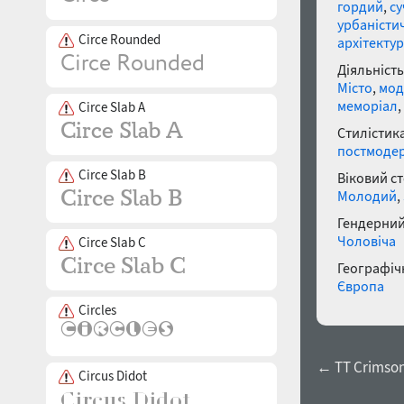
гордий
,
су
урбаністи
Circe Rounded
архітекту
Діяльність
Місто
,
мод
меморіал
,
Circe Slab A
Стилістика
постмоде
Circe Slab B
Віковий с
Молодий
,
Гендерний
Чоловіча
Circe Slab C
Географічн
Європа
Circles
← TT Crimsons
Circus Didot