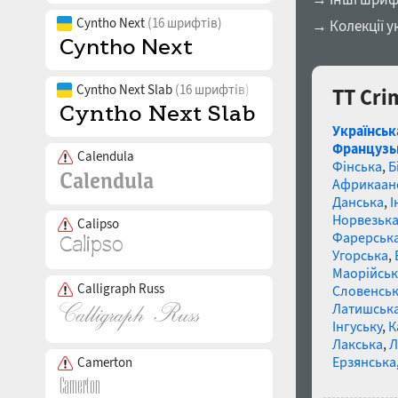
Cyntho Next
(16 шрифтів)
→ Колекції у
Cyntho Next Slab
(16 шрифтів)
TT Cri
Українськ
Французь
Calendula
Фінська
,
Б
Африкаан
Данська
,
І
Норвезьк
Calipso
Фарерськ
Угорська
,
Маорійські
Calligraph Russ
Словенсь
Латишськ
Інгуську
,
К
Лакська
,
Л
Ерзянська
Camerton