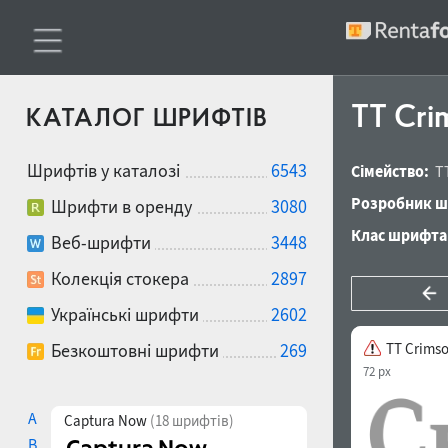
TT Cri
КАТАЛОГ ШРИФТІВ
Шрифтів у каталозі
6543
Сімейство:
T
Розробник ш
Шрифти в оренду
3080
Клас шрифта
Веб-шрифти
3448
Колекція стокера
2897
Українські шрифти
2602
Безкоштовні шрифти
269
TT Crimso
72 px
A
Captura Now
(18 шрифтів)
B