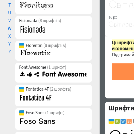
T
U
16 px
V
Fisionada
(8 шрифтів)
W
X
Ці шрифти
Y
Florentin
(8 шрифтів)
економічн
Z
Підтримай
Font Awesome
(1 шрифт)
Fontatica 4F
(2 шрифта)
Шрифти с
Foso Sans
(1 шрифт)