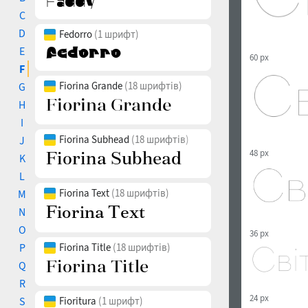
C
D
Fedorro
(1 шрифт)
E
60 px
F
Fiorina Grande
(18 шрифтів)
G
H
I
Fiorina Subhead
(18 шрифтів)
J
48 px
K
L
Fiorina Text
(18 шрифтів)
M
N
O
36 px
P
Fiorina Title
(18 шрифтів)
Q
R
24 px
S
Fioritura
(1 шрифт)