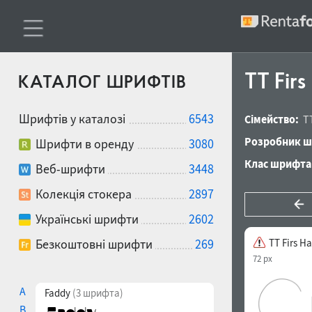
TT Firs
КАТАЛОГ ШРИФТІВ
Шрифтів у каталозі
6543
Сімейство:
T
Розробник ш
Шрифти в оренду
3080
Клас шрифта
Веб-шрифти
3448
Колекція стокера
2897
Українські шрифти
2602
Безкоштовні шрифти
269
TT Firs Ha
72 px
A
Faddy
(3 шрифта)
B