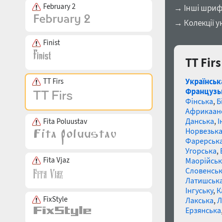
February 2
→ Інші шриф
→ Колекції у
Finist
TT Fir
Українськ
TT Firs
Французь
Фінська
,
Б
Африкаан
Данська
,
І
Fita Poluustav
Норвезьк
Фарерськ
Угорська
,
Fita Vjaz
Маорійські
Словенсь
Латишськ
Інгуську
,
К
FixStyle
Лакська
,
Л
Ерзянська