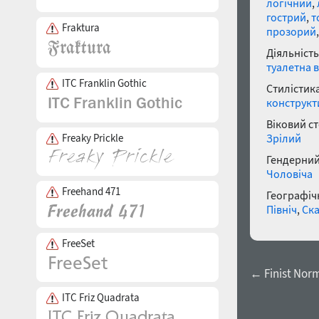
логічний
,
гострий
,
т
Fraktura
прозорий
Діяльність
туалетна 
ITC Franklin Gothic
Стилістика
конструкт
Віковий с
Зрілий
Freaky Prickle
Гендерний
Чоловіча
Freehand 471
Географічн
Північ
,
Ск
FreeSet
← Finist Nor
ITC Friz Quadrata