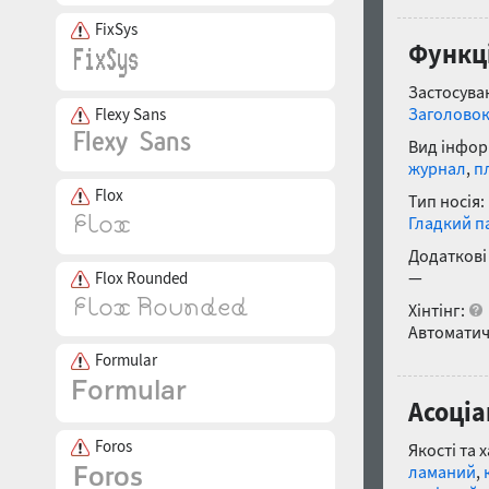
FixSys
Функці
Застосуван
Заголово
Flexy Sans
Вид інфор
журнал
,
п
Flox
Тип носія:
Гладкий п
Додаткові
—
Flox Rounded
Хінтінг:
Автоматич
Formular
Асоціа
Foros
Якості та 
ламаний
,