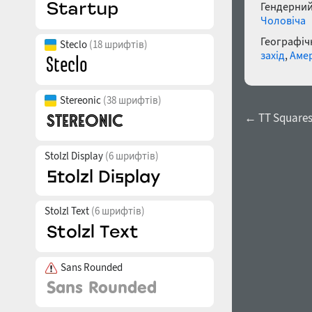
Гендерний
Чоловіча
Географічн
Steclo
(18 шрифтів)
захід
,
Аме
Stereonic
(38 шрифтів)
← TT Squares
Stolzl Display
(6 шрифтів)
Stolzl Text
(6 шрифтів)
Sans Rounded