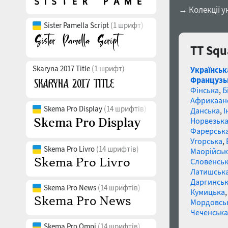
→ Колекції у
Sister Pamella Script
(1 шрифт)
TT Squ
Skaryna 2017 Title
(1 шрифт)
Українськ
Французь
Фінська
,
Б
Африкаан
Skema Pro Display
(14 шрифтів)
Данська
,
І
Норвезьк
Фарерськ
Угорська
,
Skema Pro Livro
(14 шрифтів)
Маорійські
Словенсь
Латишськ
Даргинськ
Skema Pro News
(14 шрифтів)
Кумицька
Мордовсь
Чеченська
Skema Pro Omni
(14 шрифтів)