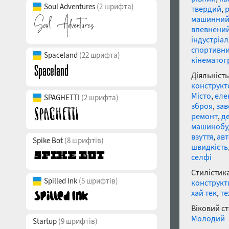
Soul Adventures
(2 шрифта)
твердий
,
р
машинни
впевнени
індустріа
спортивн
Spaceland
(22 шрифта)
кінематог
Діяльність
конструкт
Місто
,
еле
SPAGHETTI
(2 шрифта)
зброя
,
зав
ремонт
,
д
машинобу
взуття
,
авт
Spike Bot
(8 шрифтів)
швидкість
селфі
Стилістика
Spilled Ink
(5 шрифтів)
конструкт
хай тек
,
те
Віковий с
Молодий
Startup
(9 шрифтів)