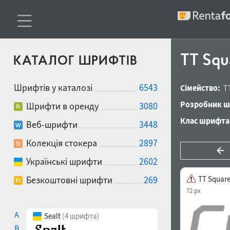
TT Squa
КАТАЛОГ ШРИФТІВ
Шрифтів у каталозі
6543
Сімейство:
T
Розробник ш
Шрифти в оренду
3080
Клас шрифта
Веб-шрифти
3448
Колекція стокера
2897
Українські шрифти
2602
Безкоштовні шрифти
269
TT Squares
72 px
A
Sealt
(4 шрифта)
B