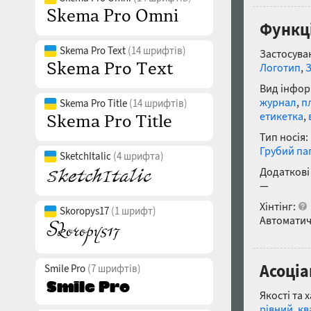
Функці
Skema Pro Text
(14 шрифтів)
Застосуван
Логотип
,
Вид інфор
журнал
,
п
Skema Pro Title
(14 шрифтів)
етикетка
,
Тип носія:
Грубий па
SketchItalic
(4 шрифта)
Додаткові
—
Хінтінг:
Skoropys17
(1 шрифт)
Автоматич
Асоціа
Smile Pro
(7 шрифтів)
Якості та 
рівний
,
кв