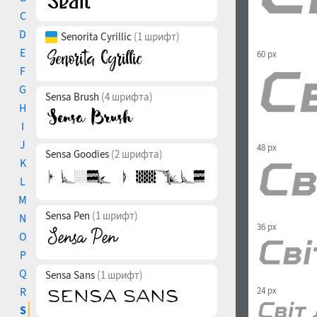
C
D
Senorita Cyrillic
(1 шрифт)
E
60 px
F
G
Sensa Brush
(4 шрифта)
H
I
J
48 px
Sensa Goodies
(2 шрифта)
K
L
M
Sensa Pen
(1 шрифт)
N
36 px
O
P
Q
Sensa Sans
(1 шрифт)
R
24 px
S