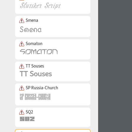
Smena
Somaton
TT Souses
SP Russia-Church
SQ2