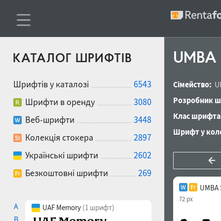
UMBA S
КАТАЛОГ ШРИФТІВ
Шрифтів у каталозі
6543
Сімейство:
U
Розробник ш
Шрифти в оренду
3080
Клас шрифта
Веб-шрифти
3448
Шрифт у коле
Колекція стокера
2897
Українські шрифти
2602
Безкоштовні шрифти
269
UMBA 
72 px
A
UAF Memory
(1 шрифт)
B