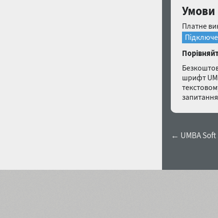
Умови 
Платне ви
Підключе
Порівняйт
Безкоштов
шрифт UMBA
текстовом
запитанн
← UMBA Soft 