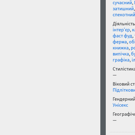
сучасний
,
затишний
спекотни
Діяльність
інтер'єр
,
к
фаст фуд
,
ферма
,
об
книжка
,
р
випічка
,
б
графіка
,
і
Стилістика
—
Віковий с
Підлітков
Гендерний
Унісекс
Географічн
—