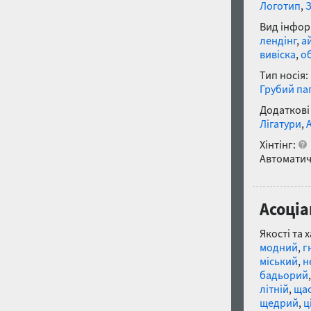
Логотип
,
Вид інфор
лендінг
,
а
вивіска
,
о
Тип носія:
Грубий па
Додаткові
Лігатури
,
Хінтінг:
Автоматич
Асоціа
Якості та 
модний
,
г
міський
,
н
бадьорий
літній
,
ща
щедрий
,
ц