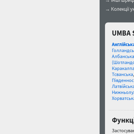
→ Інші шриф
→ Колекції у
UMBA S
Англійськ
Голландсь
Албанськ
(Шотландс
Каракалп
Тсванська
Південнос
Латвійська
Нижньолу
Хорватськ
Функці
Застосуван