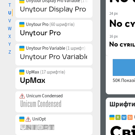
Unytour Display Pro Variable
(1 шрифт)
T
U
24 px
V
Unytour Pro
(60 шрифтів)
W
X
16 px
Y
Unytour Pro Variable
(1 шрифт)
Z
UpMax
(17 шрифтів)
50K Показ
Unicum Condensed
Шрифти 
UniOpt