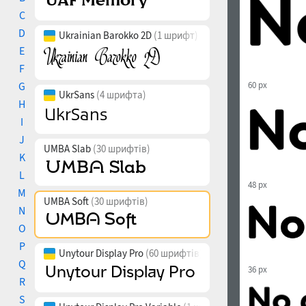
C
D
Ukrainian Barokko 2D
(1 шрифт)
E
F
G
60 px
UkrSans
(4 шрифта)
H
I
J
UMBA Slab
(30 шрифтів)
K
L
48 px
M
UMBA Soft
(30 шрифтів)
N
O
P
Unytour Display Pro
(60 шрифтів)
Q
36 px
R
S