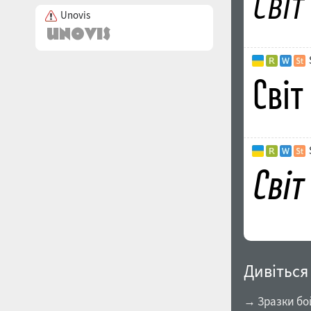
Unovis
Дивіться
→ Зразки бо