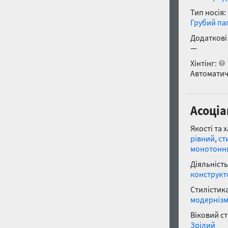
Тип носія:
Грубий па
Додаткові
—
Хінтінг:
Автоматич
Асоціа
Якості та 
рівний
,
ст
монотонн
Діяльність
конструкт
Стилістика
модерніз
Віковий с
Зрілий