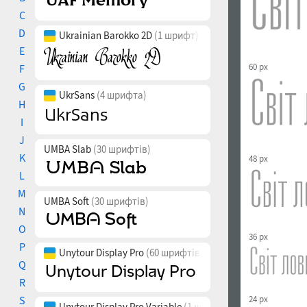
C
D
Ukrainian Barokko 2D
(1 шрифт)
E
60 px
F
G
UkrSans
(4 шрифта)
H
I
J
UMBA Slab
(30 шрифтів)
K
48 px
L
M
UMBA Soft
(30 шрифтів)
N
O
36 px
P
Unytour Display Pro
(60 шрифтів)
Q
R
24 px
S
Unytour Display Pro Variable
(1 шрифт)