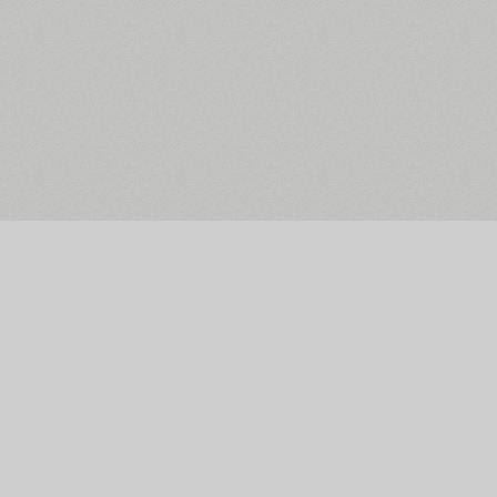
Головна сторінка
Facebook
Пошук шрифтів
Twitter
Колекції українських шрифтів
Pinterest
Каталог шрифтів
Instagram
Автори і студії
Telegram
Ціна оренди шрифтів
Підписки на шрифти