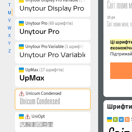
T
U
16 px
V
Unytour Pro
(60 шрифтів)
W
X
Ці шрифти
Y
Unytour Pro Variable
(1 шрифт)
економічн
Z
Підтримай
UpMax
(17 шрифтів)
Unicum Condensed
Шрифти 
UniOpt