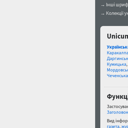
→ Інші шриф
→ Колекції у
Unicum
Українськ
Каракалп
Даргинськ
Кумицька
Мордовсь
Чеченська
Функц
Застосуван
Заголово
Вид інфор
газета
,
жу