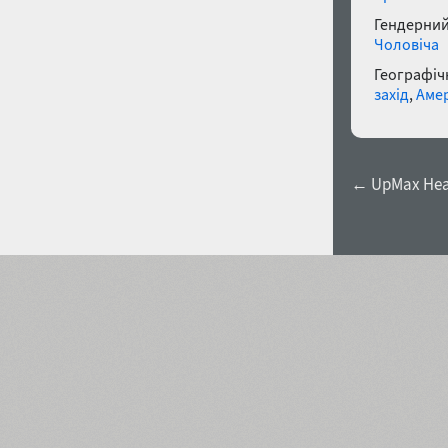
Гендерний
Чоловіча
Географічн
захід
,
Аме
← UpMax Heav