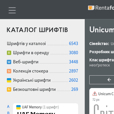
Unicum
КАТАЛОГ ШРИФТІВ
Шрифтів у каталозі
6543
Сімейство:
U
Розробник ш
Шрифти в оренду
3080
Клас шрифта
Веб-шрифти
3448
неоґротеск
Колекція стокера
2897
Українські шрифти
2602
Безкоштовні шрифти
269
Unicum C
72 px
A
UAF Memory
(1 шрифт)
B