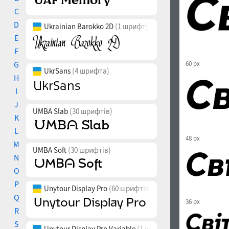
C
D
Ukrainian Barokko 2D
(1 шрифт)
E
F
G
60 px
UkrSans
(4 шрифта)
H
I
J
UMBA Slab
(30 шрифтів)
K
L
48 px
M
UMBA Soft
(30 шрифтів)
N
O
P
Unytour Display Pro
(60 шрифтів)
Q
36 px
R
S
Unytour Display Pro Variable
(1 шрифт)