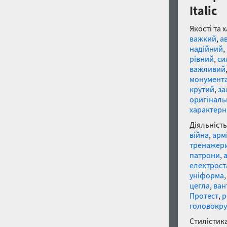
Italic
Якості та 
важкий
,
а
надійний
,
рівний
,
си
важливий
монумент
крутий
,
за
оригінал
характер
Діяльність
війна
,
арм
тренажер
патрони
,
електрост
уніформа
цегла
,
ван
Протест
,
р
головокру
Стилістика