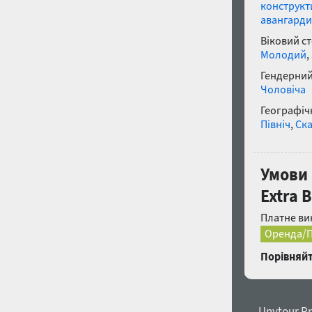
конструкт
авангард
Віковий с
Молодий
,
Гендерний
Чоловіча
Географічн
Північ
,
Ск
Умови
Extra B
Платне ви
Оренда/П
Порівняйт
← Unytour Pr