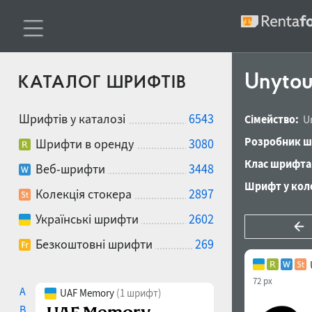
Unytour
КАТАЛОГ ШРИФТІВ
Шрифтів у каталозі
6543
Сімейство:
U
Розробник ш
Шрифти в оренду
3080
Клас шрифта
Веб-шрифти
3448
Шрифт у коле
Колекція стокера
2897
Українські шрифти
2602
Безкоштовні шрифти
269
72 px
A
UAF Memory
(1 шрифт)
B