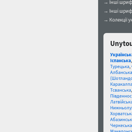
→ Інші шрифт
→ Інші шриф
→ Колекції у
Unytou
Українськ
Іспанська
Турецька
,
Албанськ
(Шотландс
Каракалп
Тсванська
Південнос
Латвійська
Нижньолу
Хорватськ
Абазинськ
Черкеська
Македонс