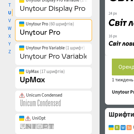
T
U
24 px
V
Unytour Pro
(60 шрифтів)
W
X
16 px
Y
Unytour Pro Variable
(1 шрифт)
Z
Оренд
UpMax
(17 шрифтів)
1 тижден
Unytour 
Unicum Condensed
Шрифти с
UniOpt