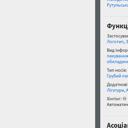
Рутульськ
Функці
Застосуван
Логотип
,
Вид інфор
пакування
обкладин
Тип носія:
Грубий па
Додаткові
Лігатури
,
Хінтінг:
Автоматич
Асоціа