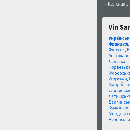
→ Колекції у
Vin Sa
Українськ
Французь
Фінська
,
Б
Африкаан
Данська
,
І
Норвезьк
Фарерськ
Угорська
,
Маорійські
Словенсь
Латишськ
Даргинськ
Кумицька
Мордовсь
Чеченська