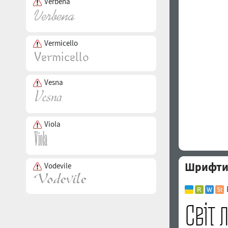
Verbena
Vermicello
Vesna
Viola
Шрифти с
Vodevile