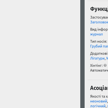
Функці
Застосуван
Заголово
Вид інфор
журнал
Тип носія:
Грубий па
Додаткові
Лігатури
,
Хінтінг:
Автоматич
Асоціа
Якості та 
неоновий
логічний
,