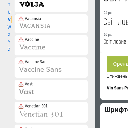
T
U
24 px
Vacansia
V
W
X
16 px
Vaccine
Y
Z
Vaccine Sans
Оренд
1 тижден
Vast
Vin Sans 
Venetian 301
Шрифто