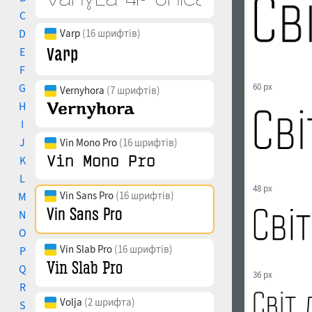
C
D
Varp
(16 шрифтів)
E
F
G
60 px
Vernyhora
(7 шрифтів)
H
I
J
Vin Mono Pro
(16 шрифтів)
K
L
48 px
Vin Sans Pro
(16 шрифтів)
M
N
O
Vin Slab Pro
(16 шрифтів)
P
Q
36 px
R
Volja
(2 шрифта)
S