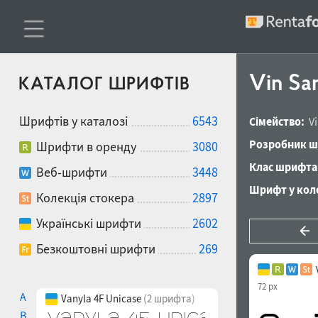
Vin San
КАТАЛОГ ШРИФТІВ
Шрифтів у каталозі
6543
Сімейство:
V
Розробник ш
Шрифти в оренду
3080
Клас шрифта
Веб-шрифти
3448
Шрифт у коле
Колекція стокера
2897
Українські шрифти
2602
Безкоштовні шрифти
269
72 px
A
Vanyla 4F Unicase
(2 шрифта)
B