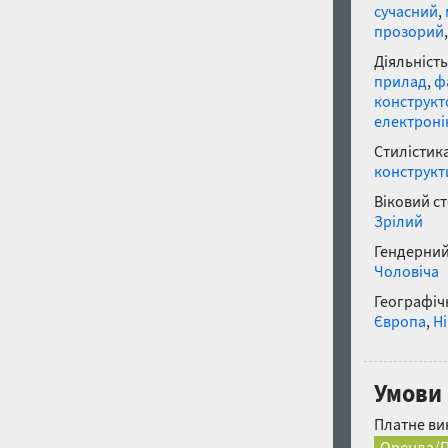
сучасний
,
прозорий
Діяльність
прилад
,
ф
конструкт
електроні
Стилістика
конструкт
Віковий с
Зрілий
Гендерний
Чоловіча
Географічн
Європа
,
Н
Умови 
Платне ви
Оренда/П