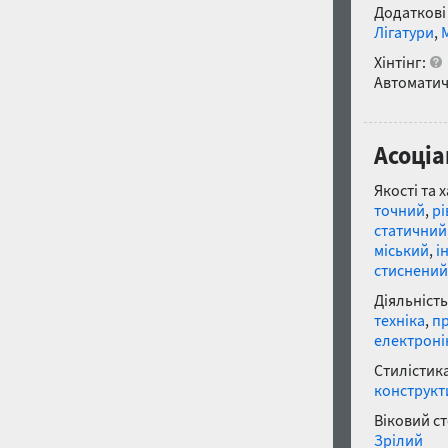
Додаткові
Лігатури
,
Хінтінг:
Автоматич
Асоціа
Якості та 
точний
,
рі
статичний
міський
,
і
стиснений
Діяльність
техніка
,
п
електроні
Стилістика
конструкт
Віковий с
Зрілий