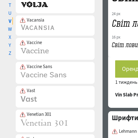
T
U
24 px
Vacansia
V
W
X
16 px
Vaccine
Y
Z
Vaccine Sans
Оренд
1 тижден
Vast
Vin Slab 
Venetian 301
Шрифти с
Lehmann 