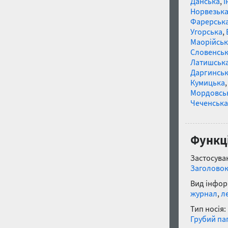
Данська
,
І
Норвезьк
Фарерськ
Угорська
,
Маорійські
Словенсь
Латишськ
Даргинськ
Кумицька
Мордовсь
Чеченська
Функці
Застосуван
Заголово
Вид інфор
журнал
,
л
Тип носія:
Грубий па