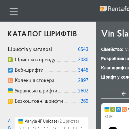
Vin Sla
КАТАЛОГ ШРИФТІВ
Шрифтів у каталозі
6543
Сімейство:
V
Розробник ш
Шрифти в оренду
3080
Клас шрифта
Веб-шрифти
3448
Шрифт у коле
Колекція стокера
2897
Українські шрифти
2602
Безкоштовні шрифти
269
72 px
A
Vanyla 4F Unicase
(2 шрифта)
B