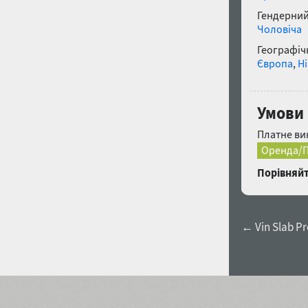
Гендерний
Чоловіча
Географічн
Європа
,
Н
Умови 
Платне ви
Оренда/П
Порівняйт
← Vin Slab Pr