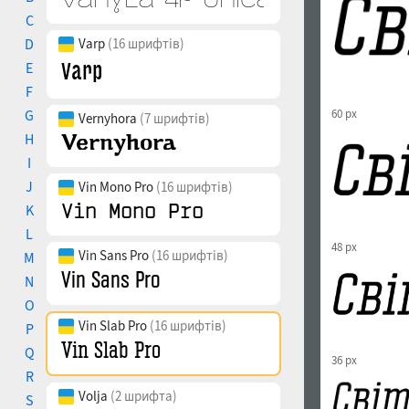
C
D
Varp
(16 шрифтів)
E
F
G
60 px
Vernyhora
(7 шрифтів)
H
I
J
Vin Mono Pro
(16 шрифтів)
K
L
48 px
Vin Sans Pro
(16 шрифтів)
M
N
O
Vin Slab Pro
(16 шрифтів)
P
Q
36 px
R
Volja
(2 шрифта)
S