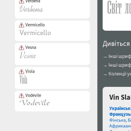
Verbena
Vermicello
Дивіться
Vesna
→ Інші шрифт
→ Інші шриф
Viola
→ Колекції у
Vodevile
Vin Sl
Українськ
Французь
Фінська
,
Б
Африкаан