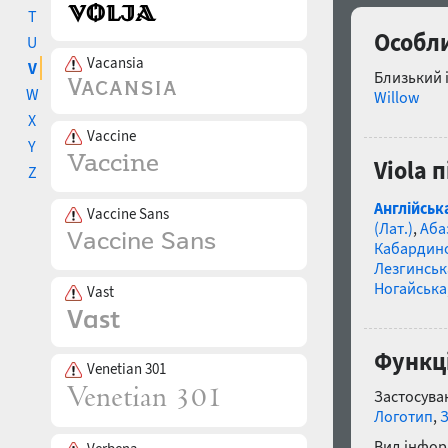
T
Особли
U
Vacansia
V
Близький 
W
Willow
X
Vaccine
Y
Viola 
Z
Англійськ
Vaccine Sans
(Лат.)
,
Аба
Кабардин
Лезгинськ
Ногайська
Vast
Функці
Venetian 301
Застосуван
Логотип
,
Вид інфор