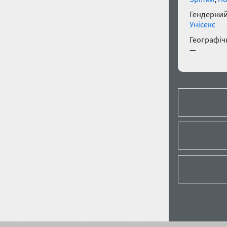
Гендерний
Унісекс
Географічн
—