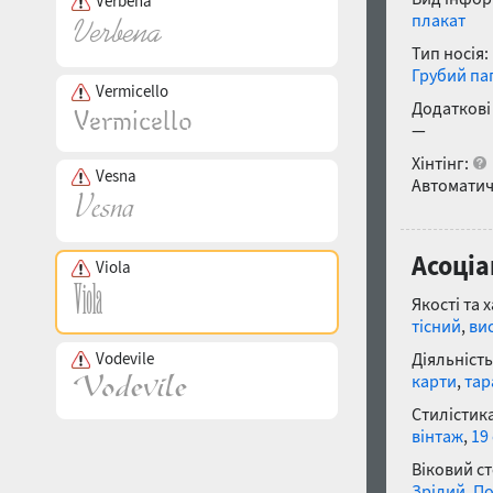
Verbena
плакат
Тип носія:
Грубий па
Vermicello
Додаткові
—
Хінтінг:
Vesna
Автоматич
Асоціа
Viola
Якості та 
тісний
,
ви
Vodevile
Діяльність
карти
,
тар
Стилістика
вінтаж
,
19
Віковий с
Зрілий
,
По