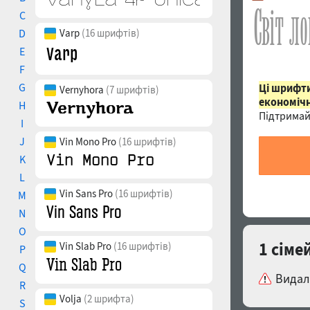
C
D
Varp
(16 шрифтів)
E
F
G
Ці шрифти
Vernyhora
(7 шрифтів)
економічн
H
Підтримай
I
J
Vin Mono Pro
(16 шрифтів)
K
L
Vin Sans Pro
(16 шрифтів)
M
N
O
1 сіме
Vin Slab Pro
(16 шрифтів)
P
Q
Видал
R
Volja
(2 шрифта)
S