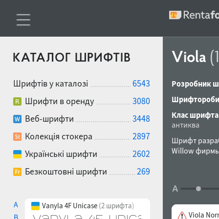
Viola
(
КАТАЛОГ ШРИФТІВ
Шрифтів у каталозі
6543
Розробник ш
Шрифтороби
Шрифти в оренду
3080
Клас шрифта
Веб-шрифти
3448
антиква
Колекція стокера
2897
Шрифт разраб
Willow фирмы
Українські шрифти
2602
Безкоштовні шрифти
269
A
Vanyla 4F Unicase
(2 шрифта)
Viola Nor
B