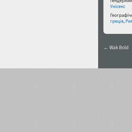
Гендерний
Унісекс
Географічн
греція
,
Ри
← Wak Bold