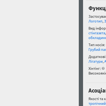
Функці
Застосуван
Логотип
,
Вид інфор
стінгазета
обкладин
Тип носія:
Грубий па
Додаткові
Лігатури
,
Хінтінг:
Високоякіс
Асоціа
Якості та 
тропічний