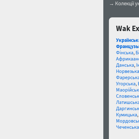
→ Колекції у
Wak Ex
Українськ
Французь
Фінська
,
Б
Африкаан
Данська
,
І
Норвезьк
Фарерськ
Угорська
,
Маорійські
Словенсь
Латишськ
Даргинськ
Кумицька
Мордовсь
Чеченська