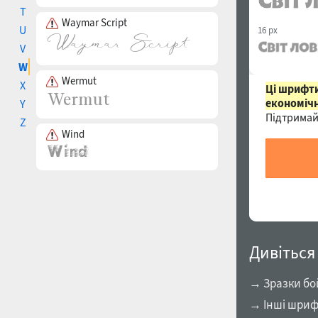
T
Waymar Script
U
16 px
V
W
Wermut
X
Ці шрифти
економічн
Y
Підтримай
Z
Wind
Дивіться
→ Зразки бо
→ Інші шриф