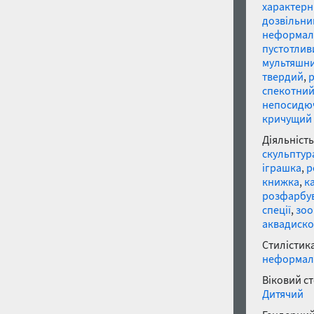
характер
дозвільни
неформал
пустотлив
мультяшн
твердий
,
спекотни
непосидю
кричущий
Діяльність
скульптур
іграшка
,
р
книжка
,
к
розфарбу
спеції
,
зоо
аквадиско
Стилістика
неформал
Віковий с
Дитячий