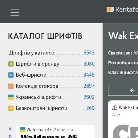
Wak Ex
КАТАЛОГ ШРИФТІВ
Шрифтів у каталозі
6543
Сімейство:
W
Розробник ш
Шрифти в оренду
3080
Клас шрифта
Веб-шрифти
3448
Колекція стокера
2897
Українські шрифти
2602
Безкоштовні шрифти
269
Wak Extra
72 px
A
Waldemar 4F
(2 шрифта)
B