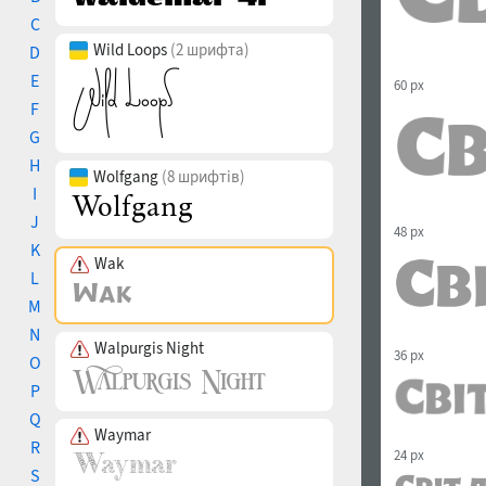
C
Wild Loops
(2 шрифта)
D
E
60 px
F
G
H
Wolfgang
(8 шрифтів)
I
J
48 px
K
Wak
L
M
N
Walpurgis Night
36 px
O
P
Q
Waymar
R
24 px
S