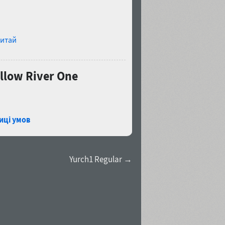
итай
low River One
иці умов
Yurch1 Regular →