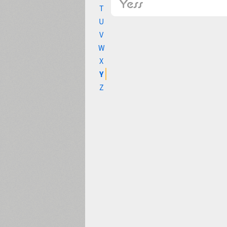
T
U
V
W
X
Y
Z