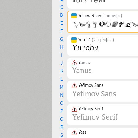
C
D
Yellow River
(1 шрифт)
E
F
G
Yurch1
(2 шрифта)
H
I
Yanus
J
K
L
Yefimov Sans
M
N
O
Yefimov Serif
P
Q
R
Yess
S