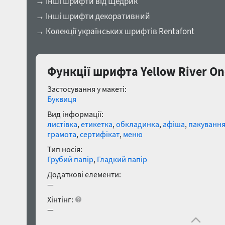
→ Інші шрифти від Щедрик
→ Інші шрифти декоративний
→ Колекції українських шрифтів Rentafont
Функції шрифта Yellow River On
Застосування у макеті:
Буквиця
Вид інформації:
листівка
,
етикетка
,
обкладинка
,
афіша
,
пакуванн
грамота
,
сертифікат
,
меню
Тип носія:
Грубий папір
,
Гладкий папір
Додаткові елементи:
—
Хінтінг:
—