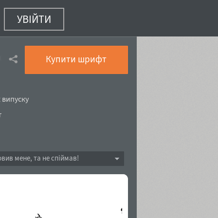
УВІЙТИ
лення)
Купити шрифт
к випуску
т
овив мене, та не спіймав!