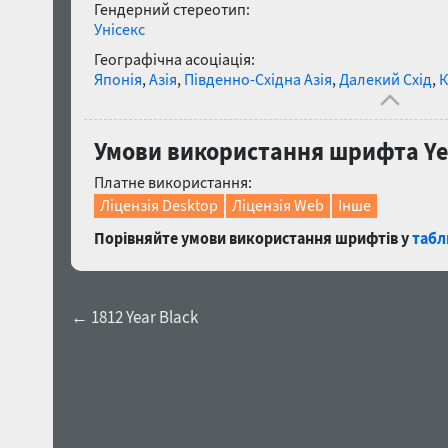
Гендерний стереотип:
Унісекс
Географічна асоціація:
Японія
,
Азія
,
Південно-Східна Азія
,
Далекий Схід
,
К
Умови використання шрифта Yel
Платне використання:
Ліцензія Desktop
Ліцензія Web
Інше
Порівняйте умови використання шрифтів у
табл
← 1812 Year Black