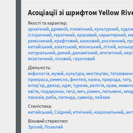
Асоціації зі шрифтом Yellow Riv
Якості та характер:
архаїчний
,
древній
,
племінний
,
культурний
,
худож
історичний
,
героїчний
,
красивий
,
характерний
,
ма
ремісничий
,
крафтовий
,
казковий
,
рослинний
,
пр
китайський
,
азіатський
,
японський
,
літній
,
кольо
натуральний
,
дикий
,
динамічний
,
апетитний
,
нер
екзотичний
,
лісовий
,
грунтовий
Діяльність:
міфологія
,
музей
,
культура
,
мистецтво
,
татуюванн
прикраса
,
ремесло
,
фентезі
,
казка
,
природа
,
тату
,
інтер'єр
,
декор
,
одяг
,
туризм
,
релігія
,
храм
,
живоп
квіти
,
подарунки
,
тигр
,
меч
,
рамен
,
пельмені
,
хенд
паназія
,
риба
,
легенда
,
сувенір
,
пейзаж
Стилістика:
китайський
,
Східний
,
етнічний
,
національний
,
ант
Віковий стереотип:
Зрілий
,
Похилий