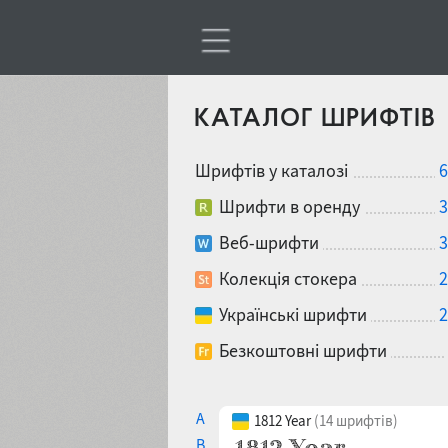
КАТАЛОГ ШРИФТІВ
Шрифтів у каталозі
6
Шрифти в оренду
3
Веб-шрифти
3
Колекція стокера
2
Українські шрифти
2
Безкоштовні шрифти
A
1812 Year
(14 шрифтів)
B