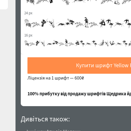
24 px
16 px
Купити шрифт Yellow 
Ліцензія на 1 шрифт —
600₴
100% прибутку від продажу шрифтів Щедрика йд
Дивіться також: