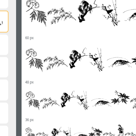
60 px
48 px
36 px