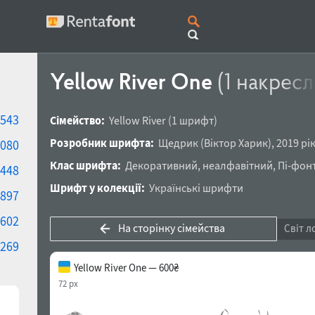
Yellow River One
(1 накрес
543
Сімейство:
Yellow River
(1 шрифт)
Розробник шрифта:
Щедрик
(
Віктор Харик
),
2019 рі
080
Клас шрифта:
Декоративний
,
неалфавітний
,
Пі-фон
448
Шрифт у колекції:
Українські шрифти
897
602
На сторінку сімейства
Світ л
269
Yellow River One — 600₴
72 px