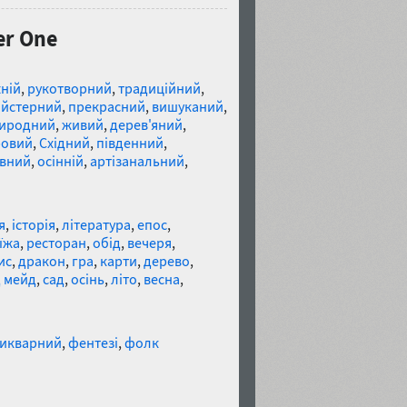
er One
ній
,
рукотворний
,
традиційний
,
йстерний
,
прекрасний
,
вишуканий
,
иродний
,
живий
,
дерев'яний
,
ровий
,
Східний
,
південний
,
івний
,
осінній
,
артізанальний
,
я
,
історія
,
література
,
епос
,
їжа
,
ресторан
,
обід
,
вечеря
,
ис
,
дракон
,
гра
,
карти
,
дерево
,
 мейд
,
сад
,
осінь
,
літо
,
весна
,
икварний
,
фентезі
,
фолк