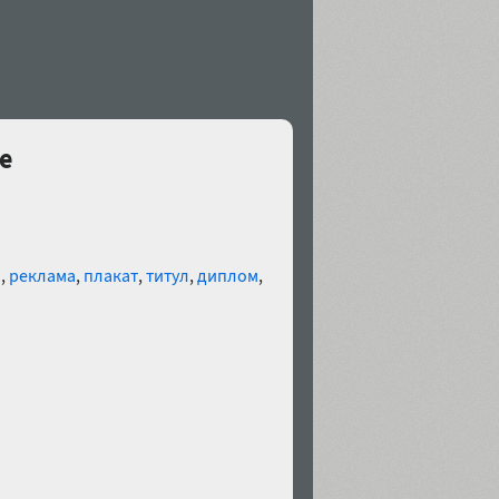
e
я
,
реклама
,
плакат
,
титул
,
диплом
,