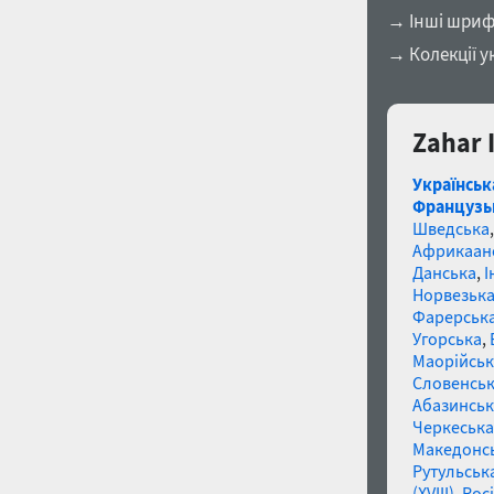
→ Інші шриф
→ Колекції у
Zahar 
Українськ
Французь
Шведська
Африкаан
Данська
,
І
Норвезьк
Фарерськ
Угорська
,
Маорійські
Словенсь
Абазинськ
Черкеська
Македонс
Рутульськ
(XVIII)
,
Росі