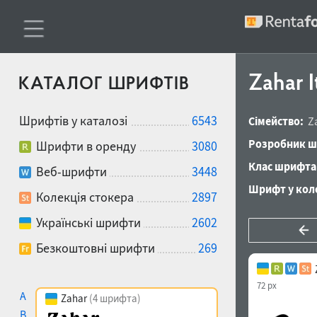
Zahar I
КАТАЛОГ ШРИФТІВ
Шрифтів у каталозі
6543
Сімейство:
Z
Розробник ш
Шрифти в оренду
3080
Клас шрифта
Веб-шрифти
3448
Шрифт у коле
Колекція стокера
2897
Українські шрифти
2602
Безкоштовні шрифти
269
72 px
A
Zahar
(4 шрифта)
B