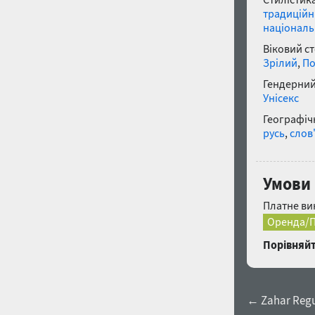
традицій
націонал
Віковий с
Зрілий
,
По
Гендерний
Унісекс
Географічн
русь
,
слов
Умови 
Платне ви
Оренда/П
Порівняйт
← Zahar Regu