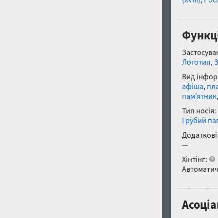
Функці
Застосуван
Логотип
,
Вид інфор
афіша
,
пл
пам'ятник
Тип носія:
Грубий па
Додаткові
—
Хінтінг:
Автоматич
Асоціа