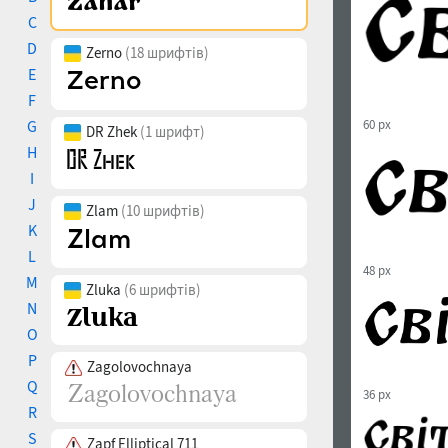
C
D
Zerno
(18 шрифтів)
E
F
G
60 px
DR Zhek
(1 шрифт)
H
I
J
Zlam
(10 шрифтів)
K
L
48 px
M
Zluka
(6 шрифтів)
N
O
P
Zagolovochnaya
Q
36 px
R
S
Zapf Elliptical 711