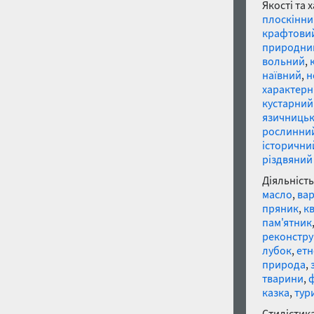
Якості та 
плоскінни
крафтови
природни
вольний
,
наївний
,
н
характер
кустарний
язичниць
рослинни
історични
різдвяний
Діяльність
масло
,
ва
пряник
,
к
пам'ятник
реконстру
лубок
,
етн
природа
,
тварини
,
казка
,
тур
Стилістика