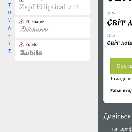
T
U
24 px
V
Zhikharev
W
X
16 px
Y
Zubilo
Z
Оренд
1 тижден
Zahar вх
Дивіться
→ Інші шрифт