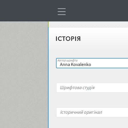
Віковий стереотип
Жирність
Об'єкт дизайну
Ширина
Місце у макеті
Автор шрифта
Гендерний стереотип
Контраст
Шрифтова студія
накреслення
Відкритість
Характер і поведінка
Історичний оригінал
Висота рядкових
Носій