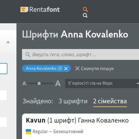
Шрифти
Anna Kovalenko
Скинути пошук
Anna Kovalenko (3)
К'юрiосiтi сів на Марс
Знайдено:
3 шрифти
2 сімейства
Kavun
(1 шрифт)
Ганна Коваленко
Regular
— Безкоштовний