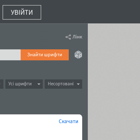
УВІЙТИ
Лінк
Знайти шрифти
Усі шрифти
Несортовані
Скачати