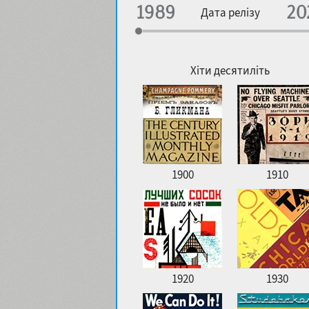
Спеціалізація
Дата релізу
Особливості контуру
Географічна асоціація
Щільність
Хіти десятиліть
Улюблений стиль
1900
1910
1920
1930