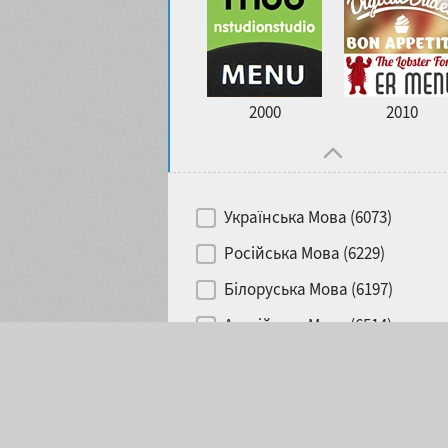
2000
2010
Українська Мова (6073)
Російська Мова (6229)
Білоруська Мова (6197)
Англійська Мова (6514)
Обрано:
0
Іспанська Мова (5726)
Французька Мова (5726)
Німецька Мова (5728)