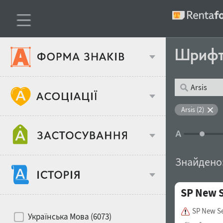
Шриф
Тип шрифтів
Arsis (2)
Віковий стереотип
Жирність
Знайдено
Об'єкт дизайну
SP New 
Ширина
Хіти десятиліть
Місце у макеті
SP New Se
Українська Мова (6073)
Гендерний стереотип