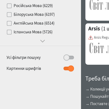
Контраст
Російська Мова (6229)
Білоруська Мова (6197)
Носій
Англійська Мова (6514)
Arsis
(1 
1900
1910
Іспанська Мова (5726)
Характер і поведінка
Arsis Reg
Усі фільтри пошуку
1920
1930
Картинки шрифтів
Треба бі
→ Колекції у
→ Пошукайте 
1940
1950
→ Поставте 