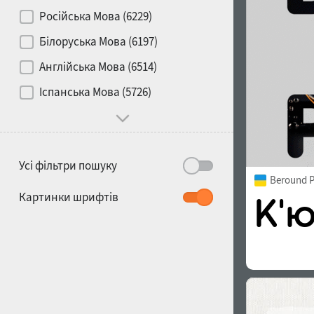
Контраст
Російська Мова (6229)
Білоруська Мова (6197)
Носій
Англійська Мова (6514)
1900
1910
Іспанська Мова (5726)
Характер і поведінка
Усі фільтри пошуку
Beround P
1920
1930
Картинки шрифтів
1940
1950