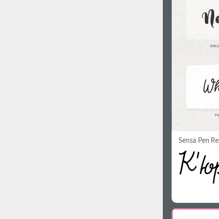
1960
1970
1980
1990
Sensa Pen Re
2000
2010