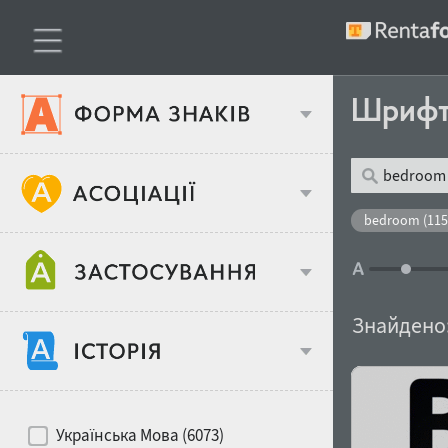
Шриф
Тип шрифтів
bedroom (115
Віковий стереотип
Жирність
Знайдено
Об'єкт дизайну
Ширина
Хіти десятиліть
Місце у макеті
Українська Мова (6073)
Гендерний стереотип