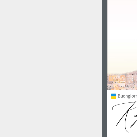
1960
1970
1980
1990
Buongiorno
2000
2010