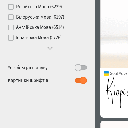
Контраст
Російська Мова (6229)
Білоруська Мова (6197)
Носій
Англійська Мова (6514)
1900
1910
Іспанська Мова (5726)
Характер і поведінка
Усі фільтри пошуку
Soul Adve
1920
1930
Картинки шрифтів
1940
1950