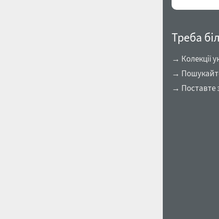
Треба бі
→ Колекції у
→ Пошукайте 
→ Поставте 