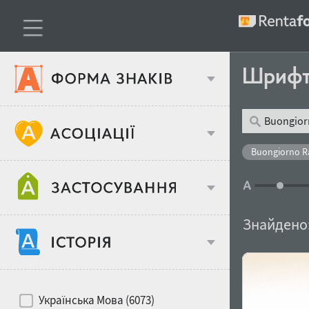
Шриф
Тип шрифтів
Buongiorno Ra
Віковий стереотип
Жирність
Знайдено
Об'єкт дизайну
Ширина
Хіти десятиліть
Місце у макеті
Українська Мова (6073)
Гендерний стереотип