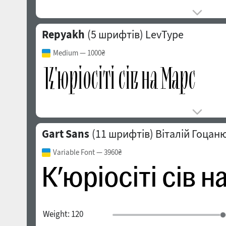
Repyakh
(5 шрифтів)
LevType
Medium
— 1000₴
Gart Sans
(11 шрифтів)
Віталій Гоцан
Variable Font
— 3960₴
Weight:
120