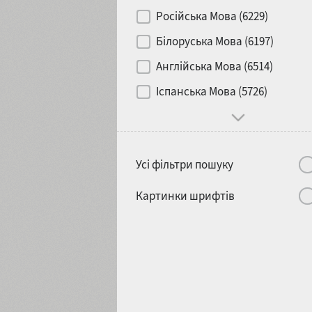
Контраст
Російська Мова (6229)
Білоруська Мова (6197)
Носій
Англійська Мова (6514)
1900
1910
Іспанська Мова (5726)
Характер і поведінка
Усі фільтри пошуку
1920
1930
Картинки шрифтів
1940
1950