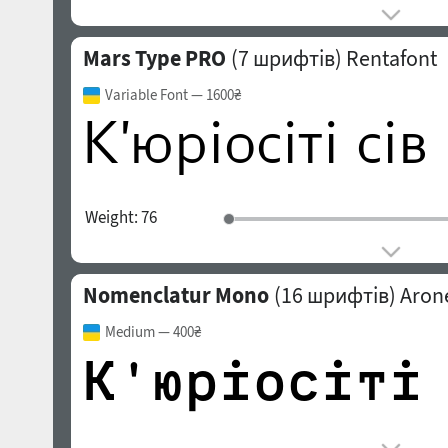
Mars Type PRO
(7 шрифтів)
Rentafont
Variable Font
— 1600₴
Weight:
76
Nomenclatur Mono
(16 шрифтів)
Arone
Medium
— 400₴