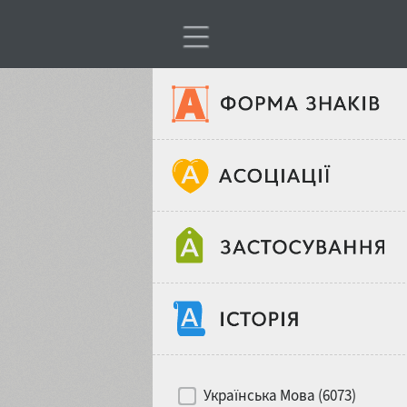
Тип шрифтів
Віковий стереотип
Жирність
Об'єкт дизайну
Ширина
Хіти десятиліть
Місце у макеті
Українська Мова (6073)
Гендерний стереотип