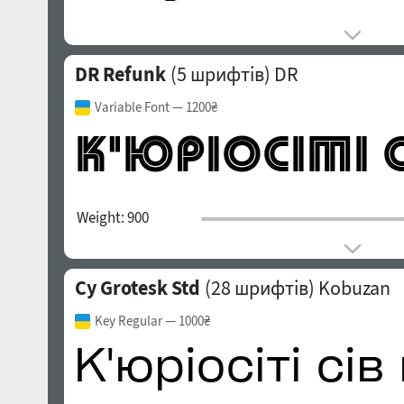
DR Refunk
(5 шрифтів)
DR
Variable Font
— 1200₴
Weight:
900
Cy Grotesk Std
(28 шрифтів)
Kobuzan
Key Regular
— 1000₴