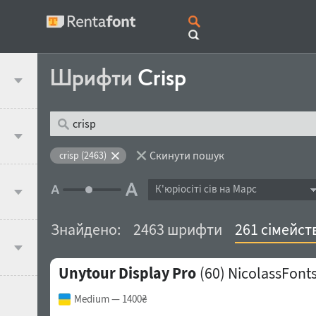
Шрифти
Crisp
Скинути пошук
crisp (2463)
К'юрiосiтi сів на Марс
Знайдено:
2463 шрифти
261 сімейст
Unytour Display Pro
(60)
NicolassFont
Medium
— 1400₴