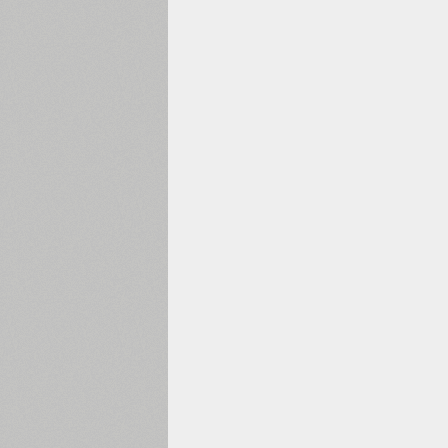
1960
1970
1980
1990
2000
2010