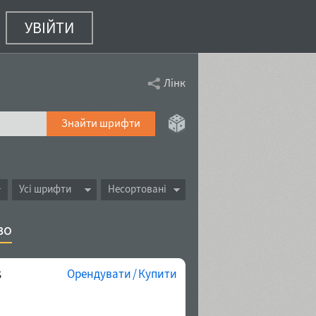
УВІЙТИ
Лінк
Знайти шрифти
Усі шрифти
Несортовані
во
s
Орендувати / Купити