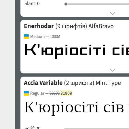
Slant:
0
Enerhodar
(9 шрифтів)
AlfaBravo
Medium
— 1000₴
Accia Variable
(2 шрифта)
Mint Type
Regular
—
6360₴
3180₴
Serif:
20