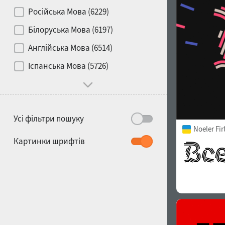
Контраст
Російська Мова (6229)
Білоруська Мова (6197)
Носій
Англійська Мова (6514)
1900
1910
Іспанська Мова (5726)
Характер і поведінка
Усі фільтри пошуку
Noeler Fi
1920
1930
Картинки шрифтів
1940
1950