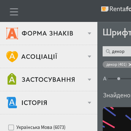
Шриф
Тип шрифтів
декор (401)
Віковий стереотип
Жирність
Знайдено
Об'єкт дизайну
Ширина
Хіти десятиліть
Місце у макеті
Українська Мова (6073)
Гендерний стереотип