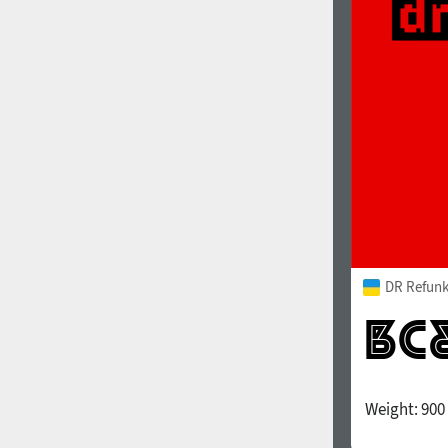
1960
1970
1980
1990
DR Refunk
Weight:
900
2000
2010