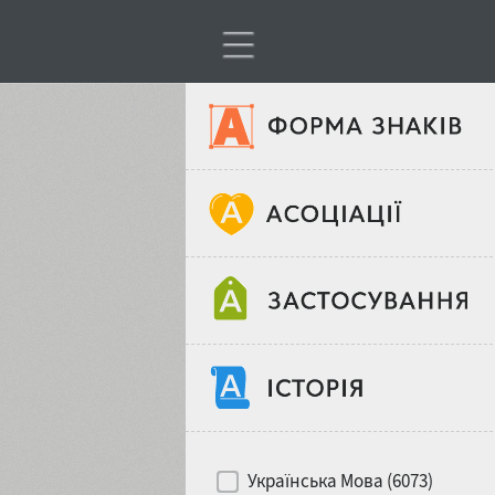
Тип шрифтів
Віковий стереотип
Жирність
Об'єкт дизайну
Ширина
Хіти десятиліть
Місце у макеті
Українська Мова (6073)
Гендерний стереотип