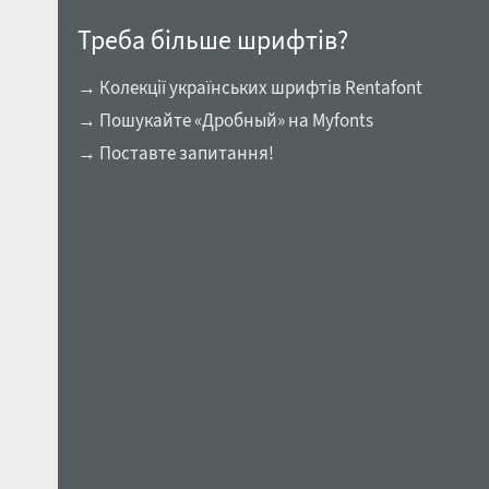
Треба більше шрифтів?
→ Колекції українських шрифтів Rentafont
→ Пошукайте «Дробный» на Myfonts
→ Поставте запитання!