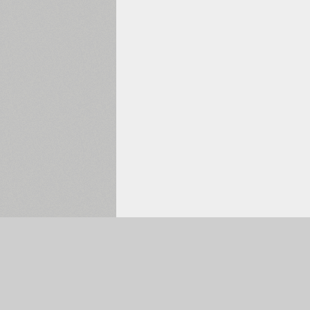
Обрано:
0