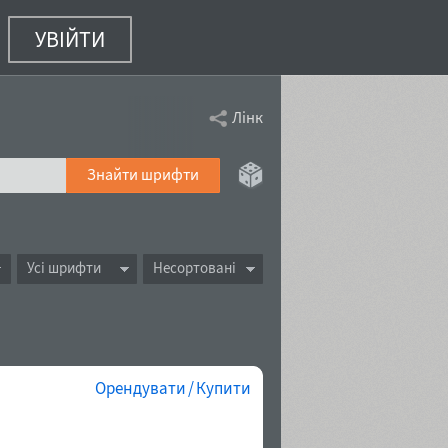
УВІЙТИ
Лінк
Знайти шрифти
Усі шрифти
Несортовані
Орендувати / Купити