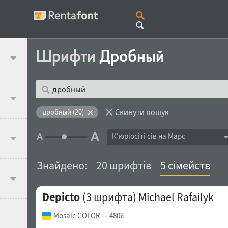
Шрифти
Дробный
Скинути пошук
дробный (20)
К'юрiосiтi сів на Марс
Знайдено:
20 шрифтів
5 сімейств
Depicto
(3 шрифта)
Michael Rafailyk
Mosaic COLOR
— 480₴