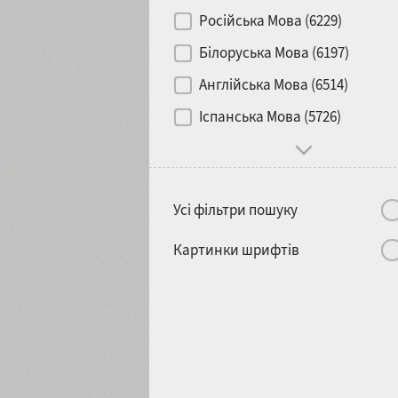
Контраст
Російська Мова (6229)
Білоруська Мова (6197)
Носій
Англійська Мова (6514)
1900
1910
Іспанська Мова (5726)
Характер і поведінка
Усі фільтри пошуку
1920
1930
Картинки шрифтів
1940
1950