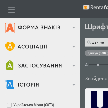
Шриф
Тип шрифтів
двигун (570)
Віковий стереотип
Жирність
Знайдено
Об'єкт дизайну
Ширина
Хіти десятиліть
Місце у макеті
Українська Мова (6073)
Гендерний стереотип