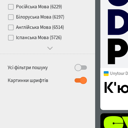
Контраст
Російська Мова (6229)
Білоруська Мова (6197)
Носій
Англійська Мова (6514)
1900
1910
Іспанська Мова (5726)
Характер і поведінка
Усі фільтри пошуку
Unytour D
1920
1930
Картинки шрифтів
1940
1950