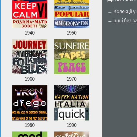
→ Колекції у
→ Інші без з
1940
1950
1960
1970
1980
1990