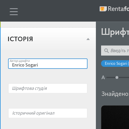
Віковий стереотип
Жирність
Шриф
Об'єкт дизайну
Ширина
Місце у макеті
Автор шрифта
Enrico Sogari (
Гендерний стереотип
Контраст
Шрифтова студія
накреслення
Знайдено
Відкритість
Характер і поведінка
Історичний оригінал
Висота рядкових
Носій