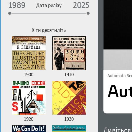
Спеціалізація
Дата релізу
Особливості контуру
Географічна асоціація
Щільність
Хіти десятиліть
Улюблений стиль
1900
1910
Automata Se
1920
1930
Дивіться