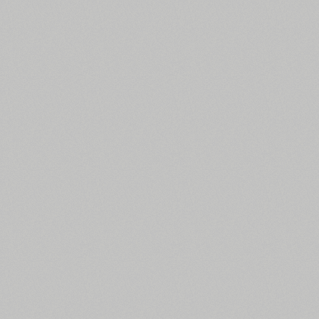
Усі фільтри пошуку
Картинки шрифтів