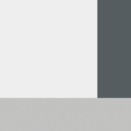
Італійська Мова (5727)
Польська Мова (5430)
Турецька Мова (5350)
Казахська Мова (949)
Грецька Мова (636)
Вірменська Мова (83)
Грузинська Мова (41)
Іврит Мова (29)
Арабська Мова (39)
Інша мова