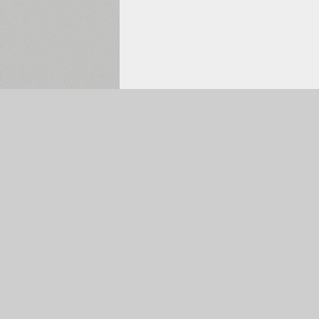
Обрано:
0
Головна сторінка
Пошук шрифтів
Колекції українських шрифтів
Каталог шрифтів
Автори і студії
Згорнути
Ціна оренди шрифтів