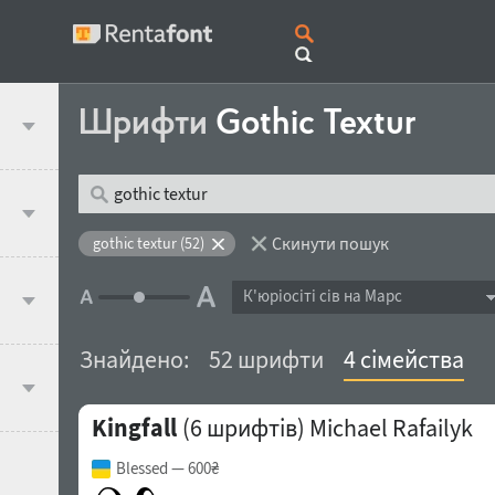
Шрифти
Gothic Textur
Скинути пошук
gothic textur (52)
К'юрiосiтi сів на Марс
Знайдено:
52 шрифти
4 сімейства
Kingfall
(6 шрифтів)
Michael Rafailyk
Blessed
— 600₴