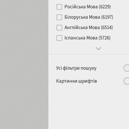
Контраст
Російська Мова (6229)
Білоруська Мова (6197)
Носій
Англійська Мова (6514)
1900
1910
Іспанська Мова (5726)
Характер і поведінка
Усі фільтри пошуку
1920
1930
Картинки шрифтів
1940
1950