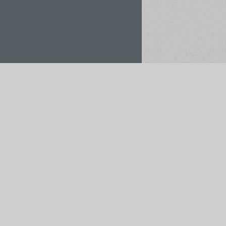
Орендувати / Купити
Зберегти у проєкт
мо платежі через: