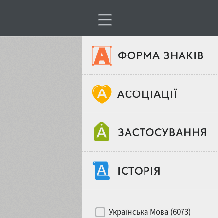
Тип шрифтів
Віковий стереотип
Жирність
Об'єкт дизайну
Ширина
Хіти десятиліть
Місце у макеті
Українська Мова (6073)
Гендерний стереотип