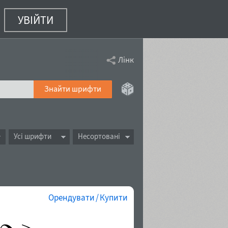
УВІЙТИ
Лінк
Знайти шрифти
Усі шрифти
Несортовані
Орендувати / Купити