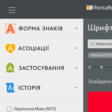
Шриф
Тип шрифтів
historical (973
Віковий стереотип
Жирність
Знайдено
Об'єкт дизайну
Ширина
Хіти десятиліть
Місце у макеті
Українська Мова (6073)
Гендерний стереотип