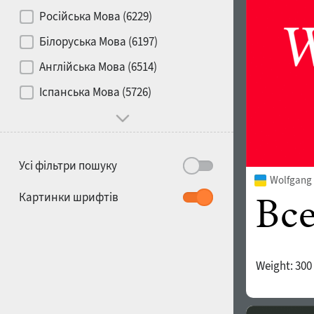
Контраст
Російська Мова (6229)
Білоруська Мова (6197)
Носій
Англійська Мова (6514)
1900
1910
Іспанська Мова (5726)
Характер і поведінка
Усі фільтри пошуку
Wolfgang 
1920
1930
Картинки шрифтів
Weight:
300
1940
1950