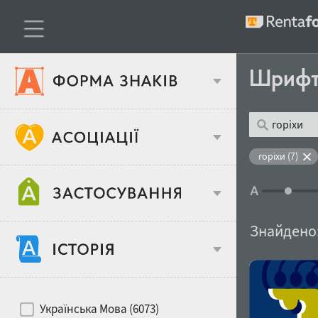
Шриф
Тип шрифтів
горіхи (7)
Віковий стереотип
Жирність
Знайдено
Об'єкт дизайну
Ширина
Хіти десятиліть
Місце у макеті
Українська Мова (6073)
Гендерний стереотип