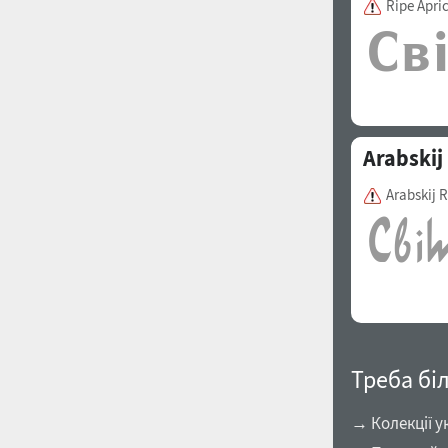
Ripe Apri
1960
1970
Arabskij
Arabskij 
1980
1990
Треба бі
→ Колекції у
2000
2010