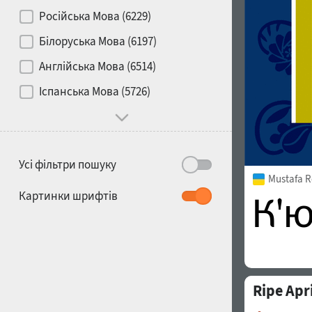
Контраст
Російська Мова (6229)
Білоруська Мова (6197)
Носій
Англійська Мова (6514)
1900
1910
Іспанська Мова (5726)
Характер і поведінка
Усі фільтри пошуку
Mustafa R
1920
1930
Картинки шрифтів
Ripe Apr
1940
1950