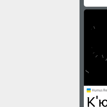
Вірменська Мова (83)
Грузинська Мова (41)
1900
1910
Іврит Мова (29)
Арабська Мова (39)
Інша мова
1920
1930
Усі фільтри пошуку
Картинки шрифтів
1940
1950
Humus Re