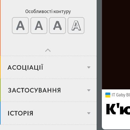
Особливості контуру
Віковий стереотип
IT Gaby B
Об'єкт дизайну