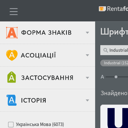
Шриф
Тип шрифтів
Industrial (15
Віковий стереотип
Жирність
Знайдено
Об'єкт дизайну
Ширина
Хіти десятиліть
Місце у макеті
Українська Мова (6073)
Гендерний стереотип