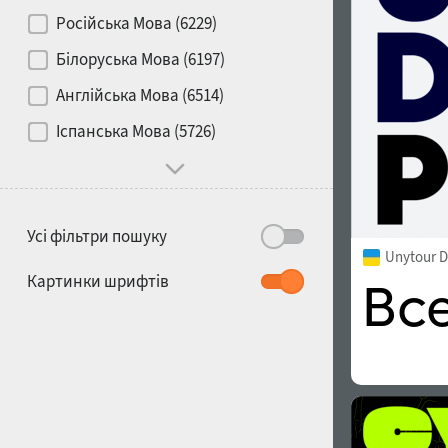
Контраст
Російська Мова (6229)
Білоруська Мова (6197)
Носій
Англійська Мова (6514)
1900
1910
Іспанська Мова (5726)
Характер і поведінка
Усі фільтри пошуку
Unytour D
1920
1930
Картинки шрифтів
1940
1950