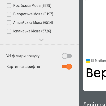
Контраст
Російська Мова (6229)
Білоруська Мова (6197)
Носій
Англійська Мова (6514)
1900
1910
Іспанська Мова (5726)
Характер і поведінка
Усі фільтри пошуку
Ki Mediu
1920
1930
Картинки шрифтів
1940
1950
Дивіться