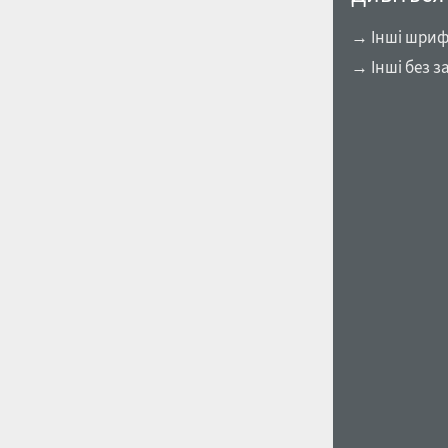
→ Інші шрифт
→ Інші без з
1960
1970
1980
1990
2000
2010