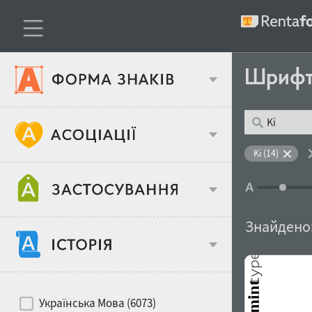
Шриф
Тип шрифтів
Ki (14)
Віковий стереотип
Жирність
Знайдено
Об'єкт дизайну
Ширина
Хіти десятиліть
Місце у макеті
Українська Мова (6073)
Гендерний стереотип