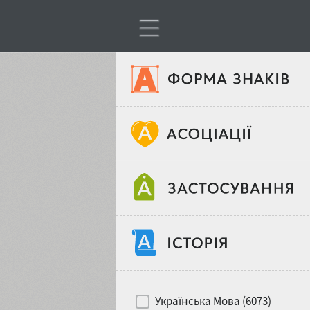
Тип шрифтів
Віковий стереотип
Жирність
Об'єкт дизайну
Ширина
Хіти десятиліть
Місце у макеті
Українська Мова (6073)
Гендерний стереотип