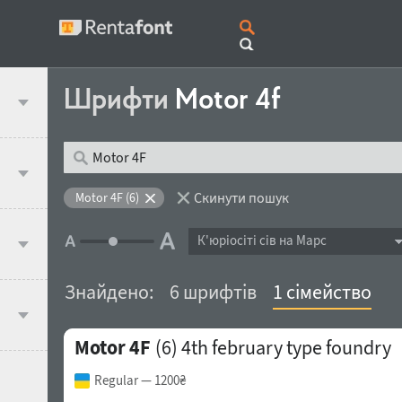
Шрифти
Motor 4f
Скинути пошук
Motor 4F (6)
К'юрiосiтi сів на Марс
Знайдено:
6 шрифтів
1 сімейство
Motor 4F
(6)
4th february type foundry
Regular
— 1200₴