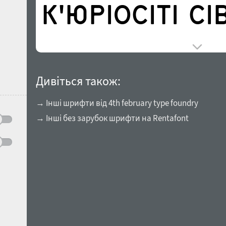
Дивіться також:
→ Інші шрифти від 4th february type foundry
→ Інші без зарубок шрифти на Rentafont