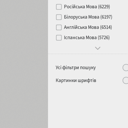
Контраст
Російська Мова (6229)
Білоруська Мова (6197)
Носій
Англійська Мова (6514)
1900
1910
Іспанська Мова (5726)
Характер і поведінка
Усі фільтри пошуку
1920
1930
Картинки шрифтів
1940
1950