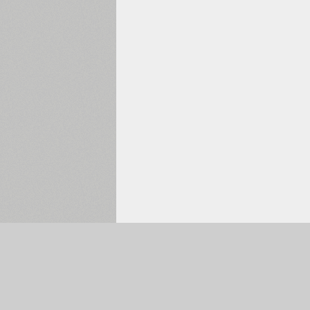
Обрано:
0