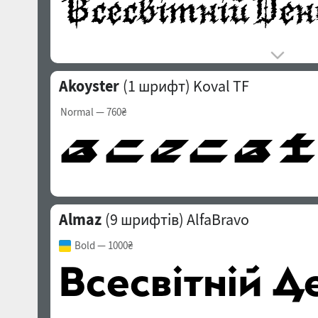
Akoyster
(1 шрифт)
Koval TF
Normal
— 760₴
Almaz
(9 шрифтів)
AlfaBravo
Bold
— 1000₴