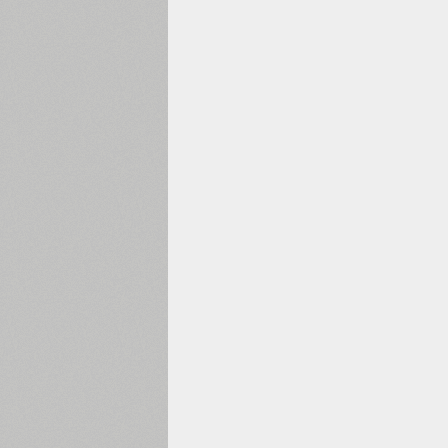
1960
1970
1980
1990
2000
2010