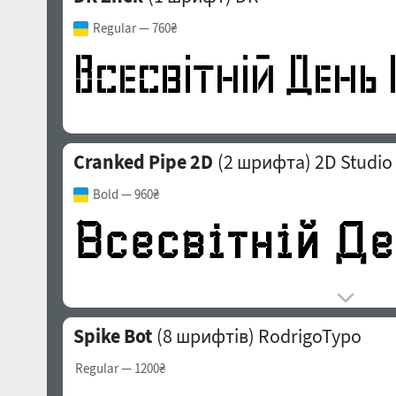
Regular
— 760₴
Cranked Pipe 2D
(2 шрифта)
2D Studio
Bold
— 960₴
Spike Bot
(8 шрифтів)
RodrigoTypo
Regular
— 1200₴