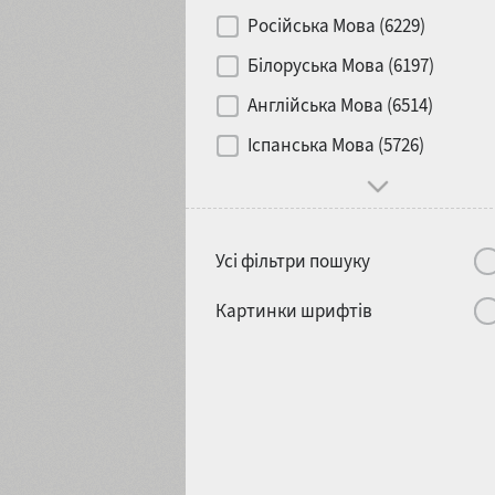
Контраст
Російська Мова (6229)
Білоруська Мова (6197)
Носій
Англійська Мова (6514)
1900
1910
Іспанська Мова (5726)
Характер і поведінка
Усі фільтри пошуку
1920
1930
Картинки шрифтів
1940
1950