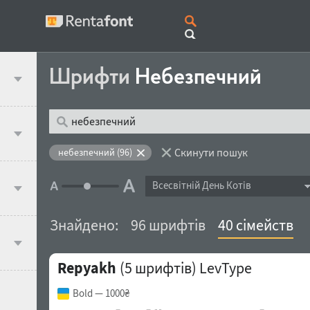
Шрифти
Небезпечний
Скинути пошук
небезпечний (96)
Всесвітній День Котів
Знайдено:
96 шрифтів
40 сімейств
Repyakh
(5 шрифтів)
LevType
Bold
— 1000₴