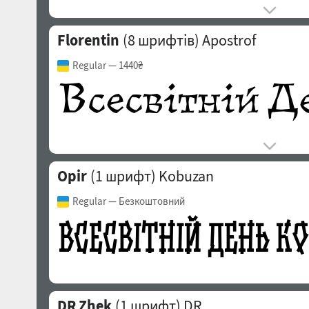
Florentin
(8 шрифтів)
Apostrof
Regular
— 1440₴
Opir
(1 шрифт)
Kobuzan
Regular
— Безкоштовний
DR Zhek
(1 шрифт)
DR