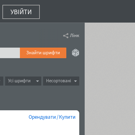
УВІЙТИ
Лінк
Знайти шрифти
Усі шрифти
Несортовані
Орендувати / Купити