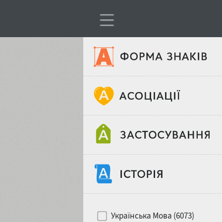
Тип шрифтів
Віковий стереотип
Жирність
Об'єкт дизайну
Ширина
Хіти десятиліть
Місце у макеті
Українська Мова (6073)
Гендерний стереотип