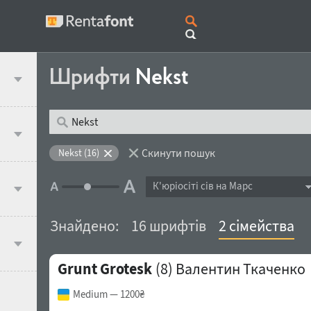
Шрифти
Nekst
Скинути пошук
Nekst (16)
К'юрiосiтi сів на Марс
Знайдено:
16 шрифтів
2 сімейства
Grunt Grotesk
(8)
Валентин Ткаченко
Medium
— 1200₴