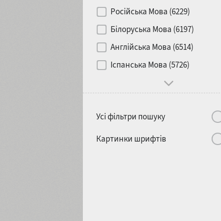
Контраст
Російська Мова (6229)
Білоруська Мова (6197)
Носій
Англійська Мова (6514)
1900
1910
Іспанська Мова (5726)
Характер і поведінка
Усі фільтри пошуку
1920
1930
Картинки шрифтів
1940
1950