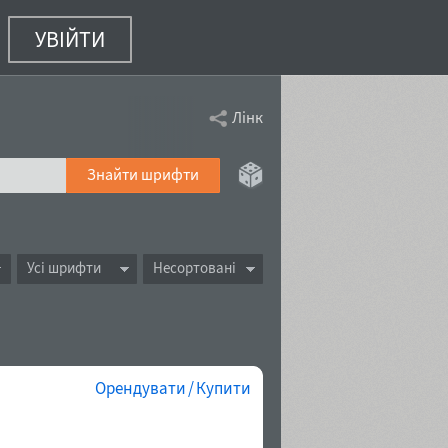
УВІЙТИ
Лінк
Знайти шрифти
Усі шрифти
Несортовані
Орендувати / Купити