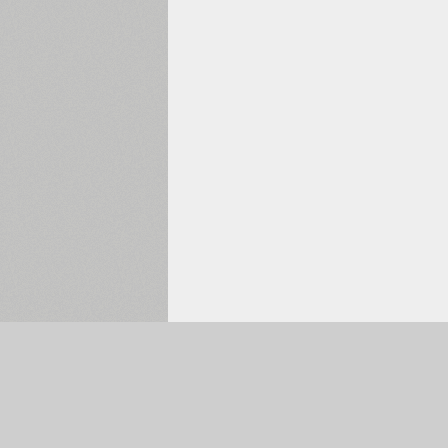
Обрано:
0