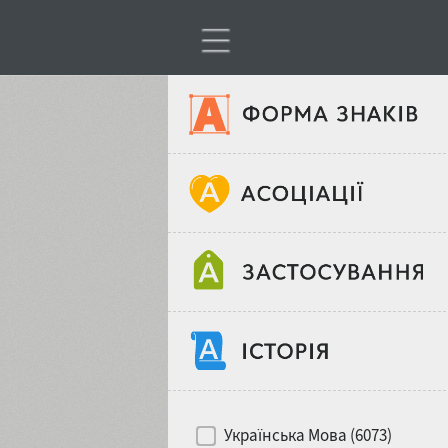
Тип шрифтів
Віковий стереотип
Жирність
Об'єкт дизайну
Ширина
Хіти десятиліть
Місце у макеті
Українська Мова (6073)
Гендерний стереотип