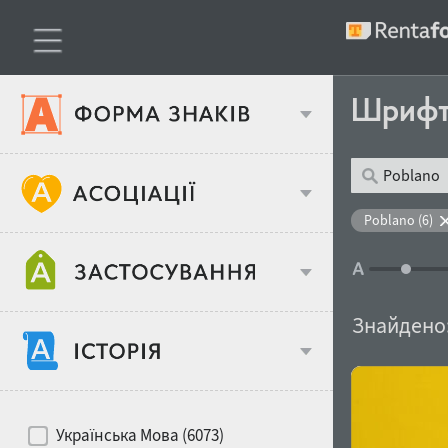
Шриф
Тип шрифтів
Poblano (6)
Віковий стереотип
Жирність
Знайдено
Об'єкт дизайну
Ширина
Хіти десятиліть
Місце у макеті
Українська Мова (6073)
Гендерний стереотип