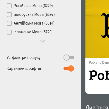
Контраст
Російська Мова (6229)
Білоруська Мова (6197)
Носій
Англійська Мова (6514)
1900
1910
Іспанська Мова (5726)
Характер і поведінка
Усі фільтри пошуку
Poblano Dem
1920
1930
Картинки шрифтів
1940
1950
Дивіться