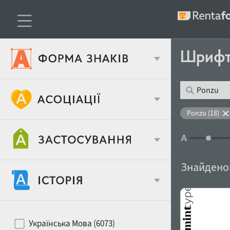
Шриф
Тип шрифтів
Ponzu (18)
Віковий стереотип
Жирність
Знайдено
Об'єкт дизайну
Ширина
Хіти десятиліть
Місце у макеті
Українська Мова (6073)
Гендерний стереотип