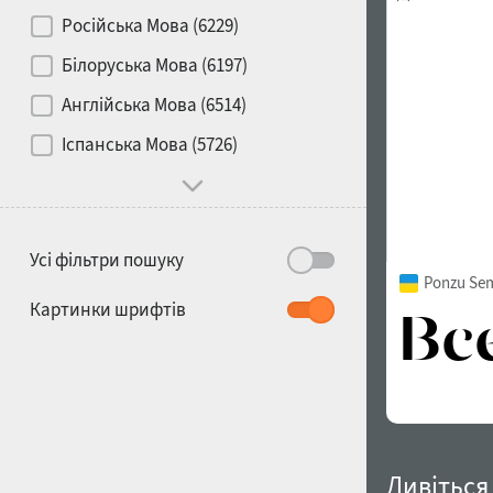
Контраст
Російська Мова (6229)
Білоруська Мова (6197)
Носій
Англійська Мова (6514)
1900
1910
Іспанська Мова (5726)
Характер і поведінка
Усі фільтри пошуку
Ponzu Sem
1920
1930
Картинки шрифтів
1940
1950
Дивіться