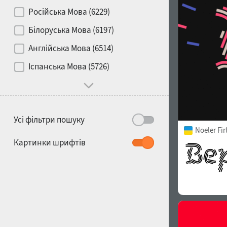
Контраст
Російська Мова (6229)
Білоруська Мова (6197)
Носій
Англійська Мова (6514)
1900
1910
Іспанська Мова (5726)
Характер і поведінка
Усі фільтри пошуку
Noeler Fi
1920
1930
Картинки шрифтів
1940
1950