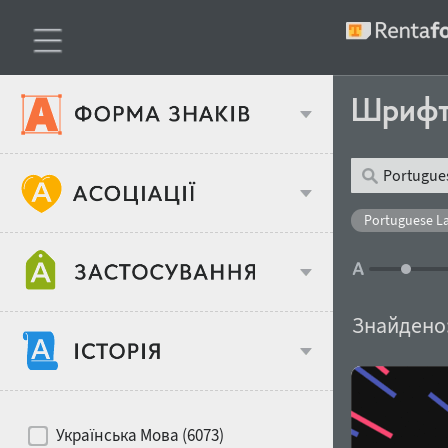
Шриф
Тип шрифтів
Portuguese L
Віковий стереотип
Жирність
Знайдено
Об'єкт дизайну
Ширина
Хіти десятиліть
Місце у макеті
Українська Мова (6073)
Гендерний стереотип