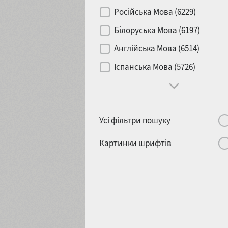
Контраст
Російська Мова (6229)
Білоруська Мова (6197)
Носій
Англійська Мова (6514)
1900
1910
Іспанська Мова (5726)
Характер і поведінка
Усі фільтри пошуку
1920
1930
Картинки шрифтів
1940
1950