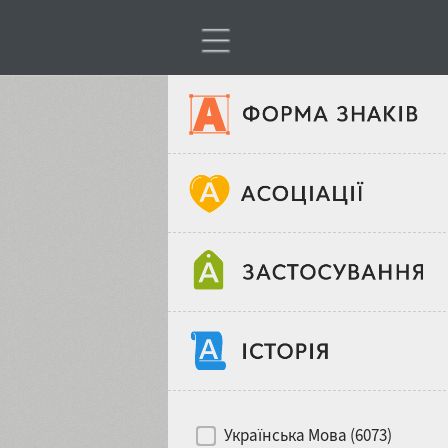
Тип шрифтів
Віковий стереотип
Жирність
Об'єкт дизайну
Ширина
Хіти десятиліть
Місце у макеті
Українська Мова (6073)
Гендерний стереотип