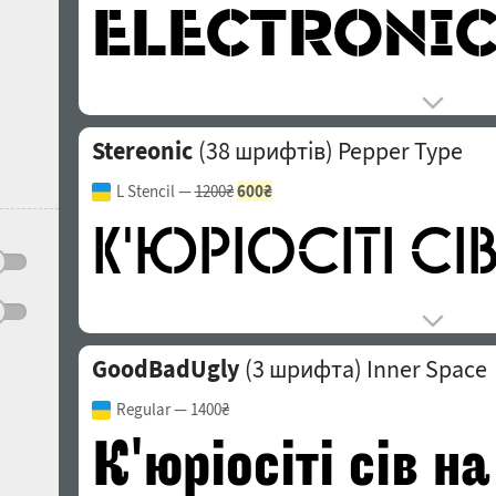
Stereonic
(38 шрифтів)
Pepper Type
L Stencil
—
1200₴
600₴
GoodBadUgly
(3 шрифта)
Inner Space
Regular
— 1400₴