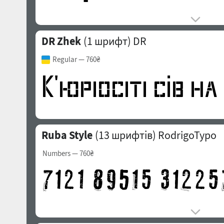
DR Zhek
(1 шрифт)
DR
Regular
— 760₴
Ruba Style
(13 шрифтів)
RodrigoTypo
Numbers
— 760₴