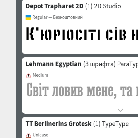
Depot Trapharet 2D
(1)
2D Studio
Regular
— Безкоштовний
Lehmann Egyptian
(3 шрифта)
ParaTy
Medium
TT Berlinerins Grotesk
(1)
TypeType
Unicase