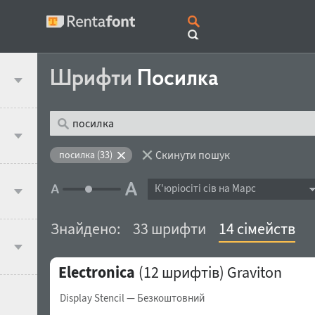
Шрифти
Посилка
Скинути пошук
посилка (33)
К'юрiосiтi сів на Марс
Знайдено:
33 шрифти
14 сімейств
Electronica
(12 шрифтів)
Graviton
Display Stencil
— Безкоштовний