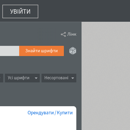
УВІЙТИ
Лінк
Знайти шрифти
Усі шрифти
Несортовані
Орендувати / Купити