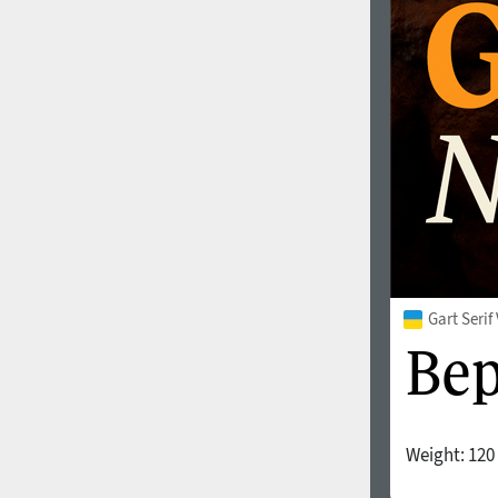
1960
1970
1980
1990
Gart Seri
Weight:
120
2000
2010