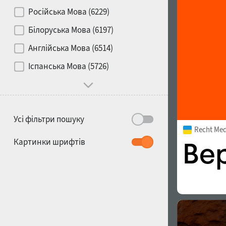
Контраст
Російська Мова (6229)
Білоруська Мова (6197)
Носій
Англійська Мова (6514)
1900
1910
Іспанська Мова (5726)
Характер і поведінка
Усі фільтри пошуку
Recht Me
1920
1930
Картинки шрифтів
1940
1950