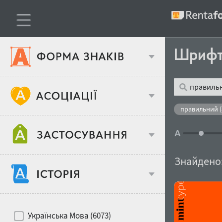
Шриф
Тип шрифтів
правильний (
Віковий стереотип
Жирність
Знайдено
Об'єкт дизайну
Ширина
Хіти десятиліть
Місце у макеті
Українська Мова (6073)
Гендерний стереотип