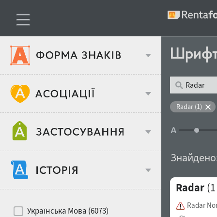
Шриф
Тип шрифтів
Radar (1)
Віковий стереотип
Жирність
Знайдено
Об'єкт дизайну
Radar
(1
Ширина
Хіти десятиліть
Місце у макеті
Radar No
Українська Мова (6073)
Гендерний стереотип