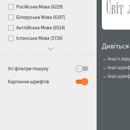
Контраст
Російська Мова (6229)
Білоруська Мова (6197)
Носій
Англійська Мова (6514)
1900
1910
Іспанська Мова (5726)
Характер і поведінка
Дивіться
→ Інші з зар
→ Інші шриф
Усі фільтри пошуку
→ Інші шрифт
1920
1930
Картинки шрифтів
1940
1950