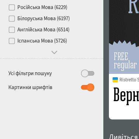
Контраст
Російська Мова (6229)
Білоруська Мова (6197)
Носій
Англійська Мова (6514)
1900
1910
Іспанська Мова (5726)
Характер і поведінка
Усі фільтри пошуку
Ristretto
1920
1930
Картинки шрифтів
1940
1950
Дивіться