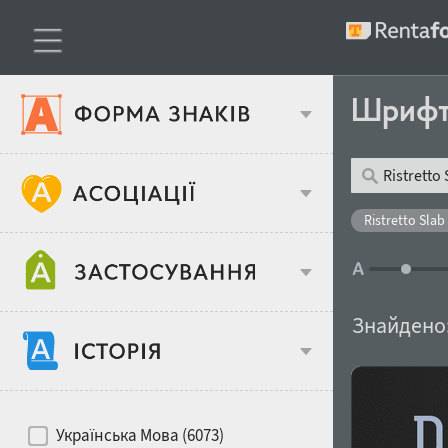
Шриф
Тип шрифтів
Ristretto Slab 
Віковий стереотип
Жирність
Знайдено
Об'єкт дизайну
Ширина
Хіти десятиліть
Місце у макеті
Українська Мова (6073)
Гендерний стереотип