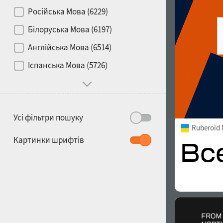
Контраст
Російська Мова (6229)
Білоруська Мова (6197)
Носій
Англійська Мова (6514)
1900
1910
Іспанська Мова (5726)
Характер і поведінка
Усі фільтри пошуку
Ruberoid
1920
1930
Картинки шрифтів
1940
1950