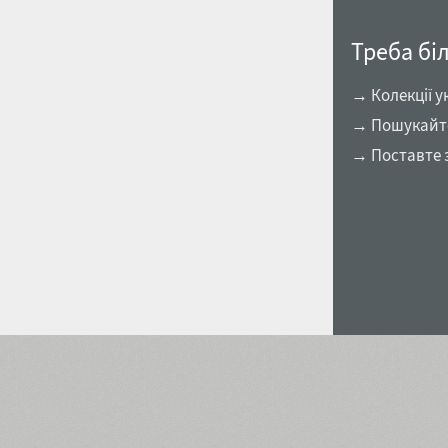
Треба бі
→ Колекції у
→ Пошукайте 
→ Поставте 