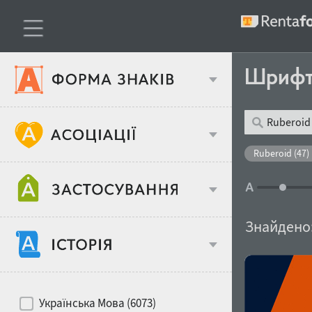
Шриф
Тип шрифтів
Ruberoid (47)
Віковий стереотип
Жирність
Знайдено
Об'єкт дизайну
Ширина
Хіти десятиліть
Місце у макеті
Українська Мова (6073)
Гендерний стереотип