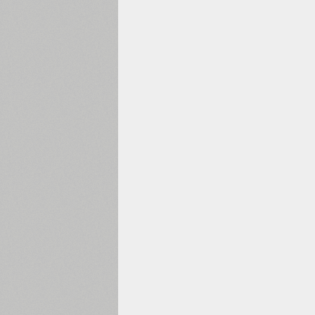
1960
1970
1980
1990
2000
2010