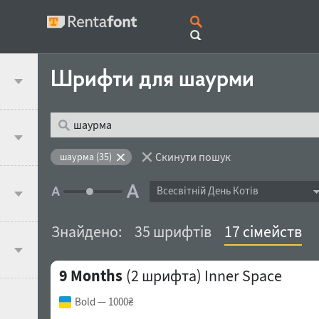
Шрифти для шаурми
Скинути пошук
шаурма (35)
Всесвітній День Котів
Знайдено:
35 шрифтів
17 сімейств
9 Months
(2 шрифта)
Inner Space
Bold
— 1000₴