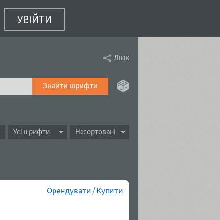
УВІЙТИ
Лінк
Знайти шрифти
Усі шрифти
Несортовані
Орендувати / Купити