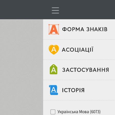
Тип шрифтів
Віковий стереотип
Жирність
Об'єкт дизайну
Ширина
Хіти десятиліть
Місце у макеті
Українська Мова (6073)
Гендерний стереотип