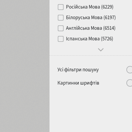
Контраст
Російська Мова (6229)
Білоруська Мова (6197)
Носій
Англійська Мова (6514)
1900
1910
Іспанська Мова (5726)
Характер і поведінка
Усі фільтри пошуку
1920
1930
Картинки шрифтів
1940
1950